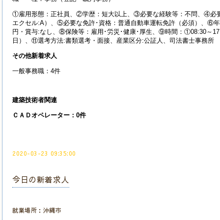
①雇用形態：正社員、②学歴：短大以上、③必要な経験等：不問、④必
エクセル:A）、⑤必要な免許･資格：普通自動車運転免許（必須）、⑥年齢：
円・賞与:なし、⑧保険等：雇用･労災･健康･厚生、⑨時間：①08:30～1
日）、⑪選考方法:書類選考・面接、産業
区分:公証人、司法書士事務所
その他新着求人
一般事務職：4件
建築技術者関連
ＣＡＤオペレーター：0件
2020-03-23 09:35:00
今日の新着求人
就業場所：沖縄市