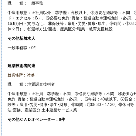
職 種：一般事務
①雇用形態：正社員以外、②学歴：高校以上、③必要な経験等：不問、
ド・エクセル：B）、⑤必要な免許･資格：普通自動車運転免許（必須）、
16.8万円・賞与:なし、⑧保険等：雇用･労災･健康･厚生、⑨時間：①08:3
休２日）、⑪選考方法:面接、産業
区分:職業・教育支援施設
その他新着求人
一般事務職：0件
建築技術者関連
就業場所：浦添市
職 種：地質調査技術者
①雇用形態：正社員、②学歴：不問、③必要な経験等：不問、④必要な
免許･資格：普通自動車運転免許（必須）、⑥年齢：40歳以下、⑦賃金：16
険等：雇用･労災･健康･厚生･財形、⑨時間：①08:30～17:30、⑩休
法:面接、産業
区分:土木建築サービス業
その他ＣＡＤオペレーター：0件