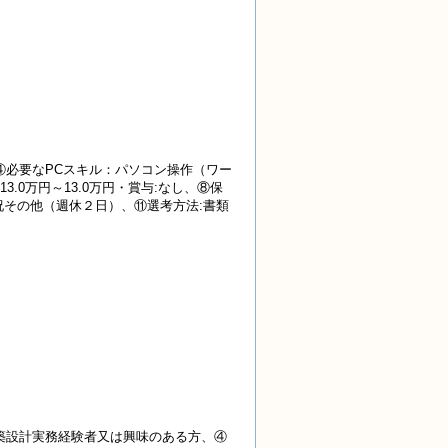
④必要なPCスキル：パソコン操作（ワー
.0万円～13.0万円・賞与:なし、⑧保
土日祝その他（週休２日）、⑪選考方法:書類
築設計実務経験者又は興味のある方、④