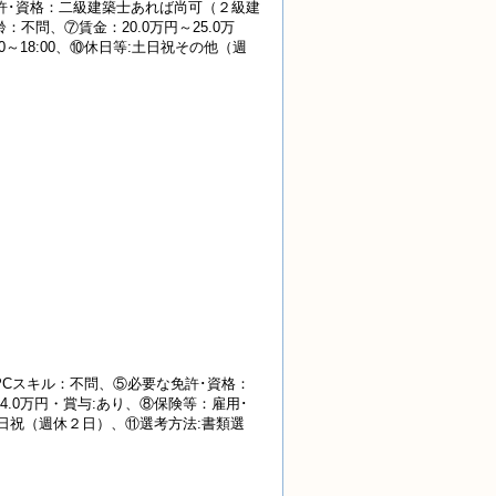
許･資格：二級建築士あれば尚可（２級建
問、⑦賃金：20.0万円～25.0万
0～18:00、⑩休日等:土日祝その他（週
Cスキル：不問、⑤必要な免許･資格：
4.0万円・賞与:あり、⑧保険等：雇用･
日等:土日祝（週休２日）、⑪選考方法:書類選