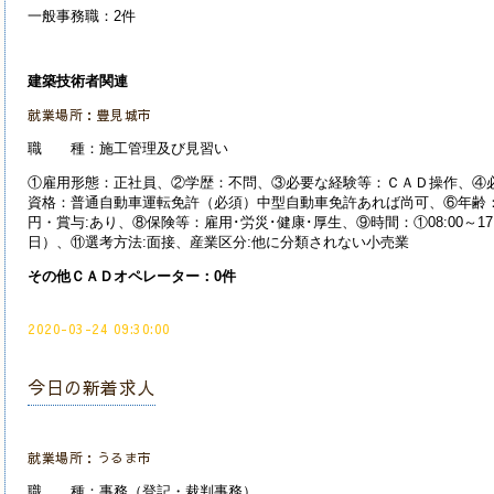
一般事務職：2件
建築技術者関連
就業場所：豊見城市
職 種：施工管理及び見習い
①雇用形態：正社員、②学歴：不問、③必要な経験等：ＣＡＤ操作、④必
資格：普通自動車運転免許（必須）中型自動車免許あれば尚可、⑥年齢：59
円・賞与:あり、⑧保険等：雇用･労災･健康･厚生、⑨時間：①08:00～17
日）、⑪選考方法:面接、産業
区分:他に分類されない小売業
その他ＣＡＤオペレーター：0件
2020-03-24 09:30:00
今日の新着求人
就業場所：うるま市
職 種：事務（登記・裁判事務）