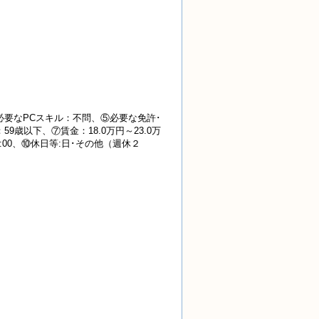
要なPCスキル：不問、⑤必要な免許･
歳以下、⑦賃金：18.0万円～23.0万
:00、⑩休日等:日･その他（週休２