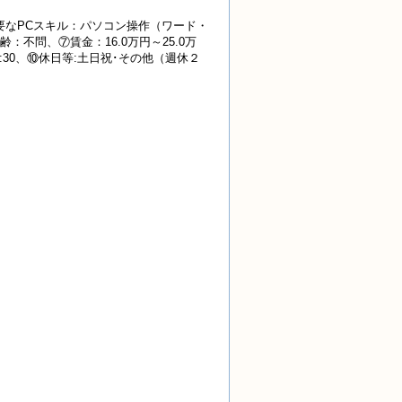
要なPCスキル：パソコン操作（ワード・
不問、⑦賃金：16.0万円～25.0万
7:30、⑩休日等:土日祝･その他（週休２