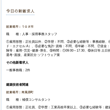
今日の新着求人
就業場所：うるま市
職 種：人事・採用事務スタッフ
①雇用形態：正社員以外、②学歴：不問、③必要な経験等：事務経験、
ド・エクセル:A）、⑤必要な免許･資格：不問、⑥年齢：不問、⑦賃金：13
険等：雇用･労災･健康･厚生、⑨時間：①09:00～17:30、⑩休日等:
選考･面接、産業
区分:ソフトウェア業
その他新着求人
一般事務職：2件
建築技術者関連
就業場所：南風原町
職 種：補償コンサルタント
①雇用形態：正社員、②学歴：工業高校卒業以上、③必要な経験等：建