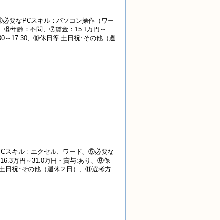
④必要なPCスキル：パソコン操作（ワー
⑥年齢：不問、⑦賃金：15.1万円～
0～17:30、⑩休日等:土日祝･その他（週
PCスキル：エクセル、ワード、⑤必要な
.3万円～31.0万円・賞与:あり、⑧保
日等:土日祝･その他（週休２日）、⑪選考方