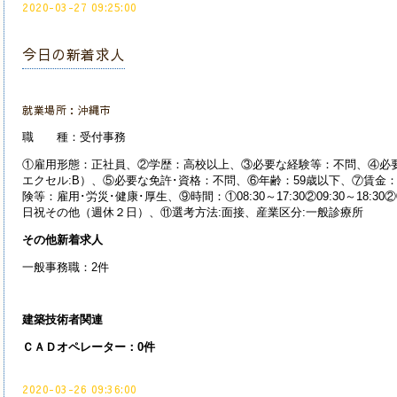
2020-03-27 09:25:00
今日の新着求人
就業場所：沖縄市
職 種：受付事務
①雇用形態：正社員、②学歴：高校以上、③必要な経験等：不問、④必
エクセル:B）、⑤必要な免許･資格：不問、⑥年齢：59歳以下、⑦賃金：14
険等：雇用･労災･健康･厚生、⑨時間：①08:30～17:30②09:30～18:30②09
日祝その他（週休２日）、⑪選考方法:面接、産業
区分:一般診療所
その他新着求人
一般事務職：2件
建築技術者関連
ＣＡＤオペレーター：0件
2020-03-26 09:36:00