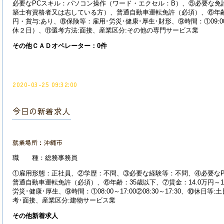
必要なPCスキル：パソコン操作（ワード・エクセル：B）、⑤必要な免
築士有資格者又は志している方）、普通自動車運転免許（必須）、⑥年齢：不
円・賞与:あり、⑧保険等：雇用･労災･健康･厚生･財形、⑨時間：①09:0
休２日）、⑪選考方法:面接、産業
区分:その他の専門サービス業
その他ＣＡＤオペレーター：0件
2020-03-25 09:32:00
今日の新着求人
就業場所：沖縄市
職 種：総務事務員
①雇用形態：正社員、②学歴：不問、③必要な経験等：不問、④必要なP
普通自動車運転免許（必須）、⑥年齢：35歳以下、⑦賃金：14.0万円～1
労災･健康･厚生、⑨時間：①08:00～17:00②08:30～17:30、⑩休
考･面接、産業
区分:建物サービス業
その他新着求人