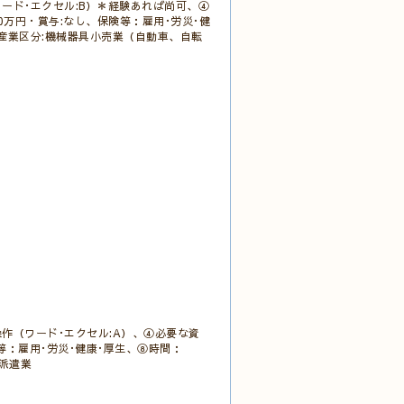
ード･エクセル:B）＊経験あれば尚可、④
0万円・賞与:なし、保険等：雇用･労災･健
接、産業区分:機械器具小売業（自動車、自転
作（ワード･エクセル:A）、④必要な資
険等：雇用･労災･健康･厚生、⑧時間：
者派遣業