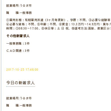
就業場所:うるま市
職 種:一般事務
①雇用形態：有期雇用派遣（3ヶ月毎更新）、学歴：不問、③必要な経験等：
④必要な資格：不問、⑤年齢：不問、⑥賃金：13.3万円～14.9万円・賞与
時間：①08:30～17:00、⑨休日等：土 日 祝、⑩選考方法:面接、産業区分
その他新着求人
一般事務職：3件
ＣＡＤ関連：3件
2017-10-25 17:46:00
今日の新着求人
就業場所:うるま市
職 種:一般事務