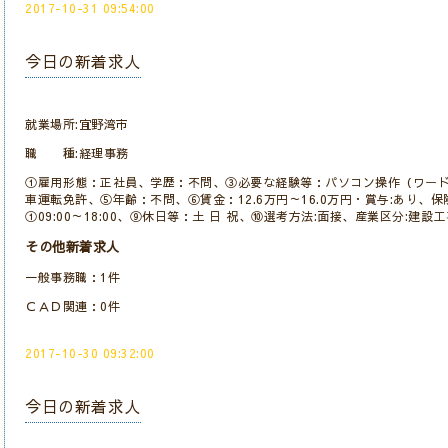
2017-10-31 09:54:00
今日の新着求人
就業場所:宜野湾市
職 種:経理事務
①雇用形態：正社員、学歴：不問、③必要な経験等：パソコン操作（ワード
車運転免許、⑤年齢：不問、⑥賃金：12.6万円～16.0万円・賞与:あり、
①09:00～18:00、⑨休日等：土 日 祝、⑩選考方法:面接、産業区分:建
その他新着求人
一般事務職：1件
ＣＡＤ関連：0件
2017-10-30 09:32:00
今日の新着求人