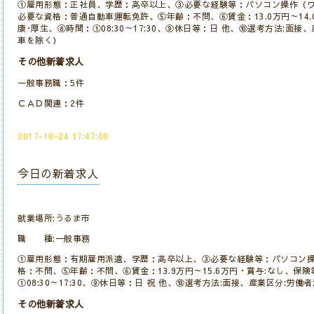
①雇用形態：正社員、学歴：高卒以上、③必要な経験等：パソコン操作（ワ
必要な資格：普通自動車運転免許、⑤年齢：不問、⑥賃金：13.0万円～14.
康･厚生、⑧時間：①08:30～17:30、⑨休日等：日 他、⑩選考方法:面
車を除く）
その他新着求人
一般事務職：5件
ＣＡＤ関連：2件
2017-10-24 17:47:00
今日の新着求人
就業場所:うるま市
職 種:一般事務
①雇用形態：有期雇用派遣、学歴：高卒以上、③必要な経験等：パソコン操
格：不問、⑤年齢：不問、⑥賃金：13.9万円～15.6万円・賞与:なし、保
①08:30～17:30、⑨休日等：日 祝 他、⑩選考方法:面接、産業区分:労働
その他新着求人