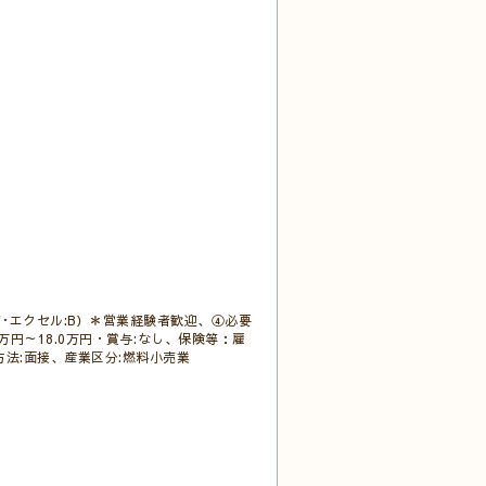
･エクセル:B）＊営業経験者歓迎、④必要
円～18.0万円・賞与:なし、保険等：雇
考方法:面接、産業区分:燃料小売業