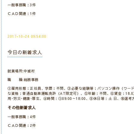
一般事務職：3件
ＣＡＤ関連：1件
2017-10-24 09:54:00
今日の新着求人
就業場所:中城村
職 種:総務事務
①雇用形態：正社員、学歴：不問、③必要な経験等：パソコン操作（ワード
な資格：普通自動車運転免許（AT限定可）、⑤年齢：不問、⑥賃金：18.0万
用･労災･健康･厚生、⑧時間：①09:00～18:00、⑨休日等：土 日、⑩選
その他新着求人
一般事務職：4件
ＣＡＤ関連：2件