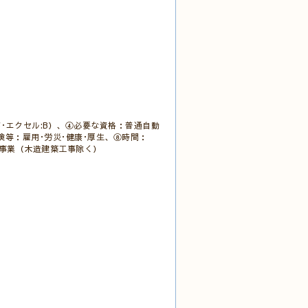
･エクセル:B）、④必要な資格：普通自動
保険等：雇用･労災･健康･厚生、⑧時間：
設工事業（木造建築工事除く）