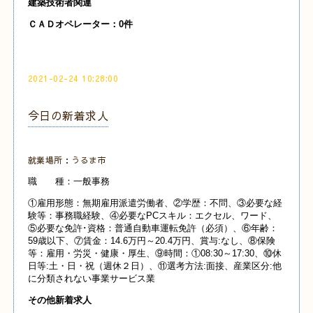
建築技術者関連
Ｃ
ＡＤオペレーター：0
件
2021-02-24 10:28:00
今日の新着求人
就業場所：うるま市
職 種：一般事務
①雇用形態：無期雇用派遣労働者、②学歴：不問、③必要な経
験等：事務職経験、④必要なPCスキル：エクセル、ワード、
⑤必要な免許･資格：普通自動車運転免許（必須）、⑥年齢：
59歳以下、⑦賃金：14.6万円～20.4万円、賞与:なし、⑧保険
等：雇用・労災・健康・厚生、⑨時間：①08:30～17:30、⑩休
日等:土・日・祝（週休２日）、⑪選考方法:面接、産業
区分:他
に分類されない事業サービス業
その他新着求人