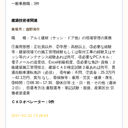
一般事務職：3件
建築技術者関連
業場所：宜野湾市
職 種：アルミ建材（サッシ・ドア他）の現場管理の業務
①雇用形態：正社員以外、②学歴：高校以上、③必要な経験
等：建築現場での施工管理経験もしくは取付工事の経験又はサ
ッシ等のメンテナンス経験あれば尚可、④必要なPCスキル：
電子メールの送受信、Excel初級程度、⑤必要な免許･資格：２
級建築施工管理技士、建築ＣＡＤ検定試験２級あれば尚可、普
通自動車運転免許（必須）、⑥年齢：不問、⑦賃金：25.3万円
～42.1万円、賞与:なし、⑧保険等：雇用・労災・健康・厚生、
⑨時間：①08:30～17:30、⑩休日等:土・日・祝・その他（週休
２日）、⑪選考方法:書類選考・筆記試験・面接、産業
区分:労
働者派遣業
Ｃ
ＡＤオペレーター：0
件
2021-02-22 15:26:00