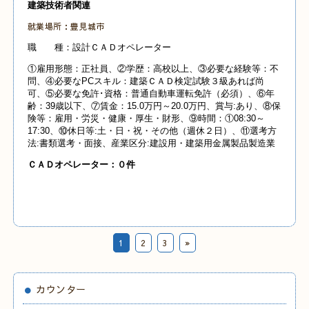
建築技術者関連
就業場所：豊見城市
職 種：設計ＣＡＤオペレーター
①雇用形態：正社員、②学歴：高校以上、③必要な経験等：不
問、④必要なPCスキル：建築ＣＡＤ検定試験３級あれば尚
可、⑤必要な免許･資格：普通自動車運転免許（必須）、⑥年
齢：39歳以下、⑦賃金：15.0万円～20.0万円、賞与:あり、⑧保
険等：雇用・労災・健康・厚生・財形、⑨時間：①08:30～
17:30、⑩休日等:土・日・祝・その他（週休２日）、⑪選考方
法:書類選考・面接、産業
区分:建設用・建築用金属製品製造業
Ｃ
ＡＤオペレーター：０
件
1
2
3
»
カウンター