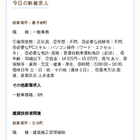
今日の新着求人
就業場所：嘉手納町
職 種：一般事務
①雇用形態：正社員、②学歴：不問、③必要な経験等：不問、
④必要なPCスキル：パソコン操作（ワード・エクセル：
Ｂ）、⑤必要な免許･資格：普通自動車運転免許（必須）、⑥
年齢：30歳以下、⑦賃金：14.0万円～15.0万円、賞与:あり、⑧
保険等：雇用・労災・健康・厚生、⑨時間：①09:00～18:00、
⑩休日等:土・日・祝・その他（週休２日）、⑪選考方法:面
接、産業
区分:上水道業
その他新着求人
一般事務職：3件
建築技術者関連
就業場所：北谷町
職 種：建築施工管理補助