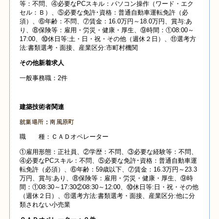
等：不問、④必要なPCスキル：パソコン操作（ワード・エク
セル：Ｂ）、⑤必要な免許･資格：普通自動車運転免許（必
須）、⑥年齢：不問、⑦賃金：16.0万円～18.0万円、賞与:あ
り、⑧保険等：雇用・労災・健康・厚生、⑨時間：①08:00～
17:00、⑩休日等:土・日・祝・その他（週休２日）、⑪選考方
法:書類選考・面接、産業
区分:市町村機関
その他新着求人
一般事務職：2件
建築技術者関連
就業場所：南風原町
職 種：ＣＡＤオペレーター
①雇用形態：正社員、②学歴：不問、③必要な経験等：不問、
④必要なPCスキル：不問、⑤必要な免許･資格：普通自動車運
転免許（必須）、⑥年齢：59歳以下、⑦賃金：16.3万円～23.3
万円、賞与:あり、⑧保険等：雇用・労災・健康・厚生、⑨時
間：①08:30～17:30②08:30～12:00、⑩休日等:日・祝・その他
（週休２日）、⑪選考方法:書類選考・面接、産業
区分:他に分
類されない小売業