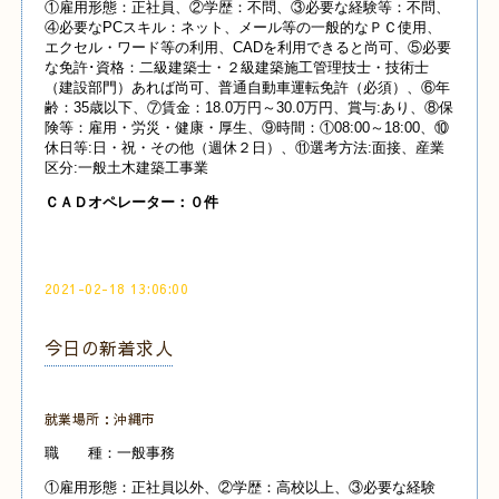
①雇用形態：正社員、②学歴：不問、③必要な経験等：不問、
④必要なPCスキル：ネット、メール等の一般的なＰＣ使用、
エクセル・ワード等の利用、CADを利用できると尚可、⑤必要
な免許･資格：二級建築士・２級建築施工管理技士・技術士
（建設部門）あれば尚可、普通自動車運転免許（必須）、⑥年
齢：35歳以下、⑦賃金：18.0万円～30.0万円、賞与:あり、⑧保
険等：雇用・労災・健康・厚生、⑨時間：①08:00～18:00、⑩
休日等:日・祝・その他（週休２日）、⑪選考方法:面接、産業
区分:一般土木建築工事業
Ｃ
ＡＤオペレーター：０
件
2021-02-18 13:06:00
今日の新着求人
就業場所：沖縄市
職 種：一般事務
①雇用形態：正社員以外、②学歴：高校以上、③必要な経験