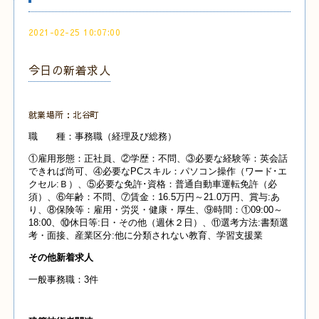
2021-02-25 10:07:00
今日の新着求人
就業場所：北谷町
職 種：事務職（経理及び総務）
①雇用形態：正社員、②学歴：不問、③必要な経験等：英会話
できれば尚可、④必要なPCスキル：パソコン操作（ワード･エ
クセル:Ｂ）、⑤必要な免許･資格：普通自動車運転免許（必
須）、⑥年齢：不問、⑦賃金：16.5万円～21.0万円、賞与:あ
り、⑧保険等：雇用・労災・健康・厚生、⑨時間：①09:00～
18:00、⑩休日等:日・その他（週休２日）、⑪選考方法:書類選
考・面接、産業
区分:他に分類されない教育、学習支援業
その他新着求人
一般事務職：3件