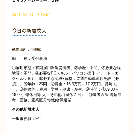
Ｃ
ＡＤオペレーター：０
件
2021-02-17 16:52:00
今日の新着求人
就業場所：沖縄市
職 種：受付事務
①雇用形態：有期雇用派遣労働者、②学歴：不問、③必要な経
験等：不問、④必要なPCスキル：パソコン操作（ワード・エ
クセル：Ｂ）、⑤必要な免許･資格：普通自動車運転免許（必
須）、⑥年齢：不問、⑦賃金：16.3万円～17.2万円、賞与:な
し、⑧保険等：雇用・労災・健康・厚生、⑨時間：①09:00～
18:00、⑩休日等:火・その他（週休２日）、⑪選考方法:書類選
考・面接、産業
区分:労働者派遣業
その他新着求人
一般事務職：2件