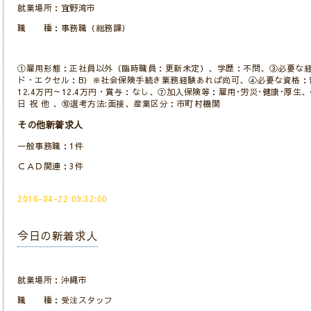
就業場所：宜野湾市
職 種：事務職（総務課）
①雇用形態：正社員以外（臨時職員：更新未定）、学歴：不問、③必要な
ド・エクセル：B）※社会保険手続き業務経験あれば尚可、④必要な資格：
12.4万円～12.4万円・賞与：なし、⑦加入保険等：雇用･労災･健康･厚生、⑧
日 祝 他 、⑩選考方法:面接、産業区分：市町村機関
その他新着求人
一般事務職：1件
ＣＡＤ関連：3件
2016-04-22 09:32:00
今日の新着求人
就業場所：沖縄市
職 種：受注スタッフ