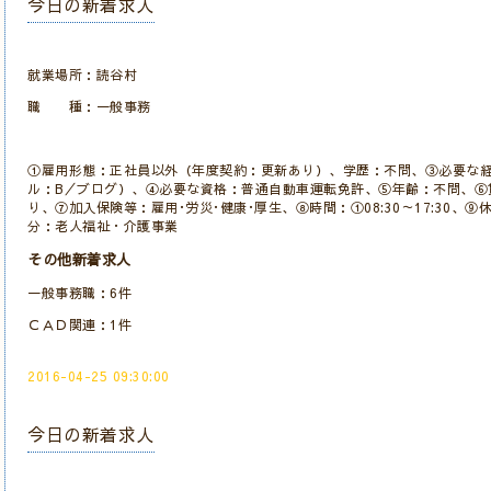
今日の新着求人
就業場所：読谷村
職 種：一般事務
①雇用形態：正社員以外（年度契約：更新あり）、学歴：不問、③必要な
ル：B／ブログ）、④必要な資格：普通自動車運転免許、⑤年齢：不問、⑥賃金
り、⑦加入保険等：雇用･労災･健康･厚生、⑧時間：①08:30～17:30、
分：老人福祉・介護事業
その他新着求人
一般事務職：6件
ＣＡＤ関連：1件
2016-04-25 09:30:00
今日の新着求人