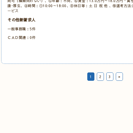
尚可（種類問わない）、⑤年齢：不問、⑥賃金：13.0万円～18.0万円・賞
康･厚生、⑧時間：①10:00～18:00、⑨休日等：土 日 祝 他 、⑩選考
ービス
その他新着求人
一般事務職：5件
ＣＡＤ関連：0件
1
2
3
»