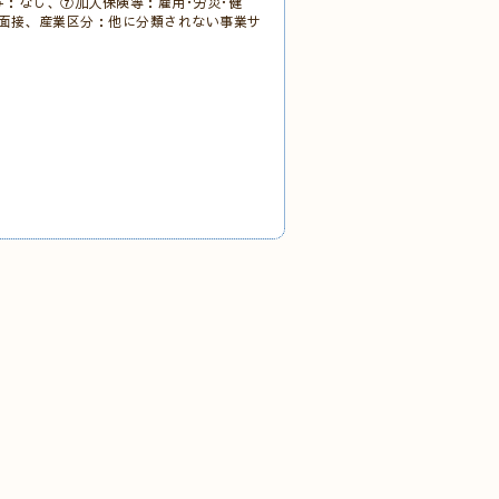
与：なし、⑦加入保険等：雇用･労災･健
方法:面接、産業区分：他に分類されない事業サ