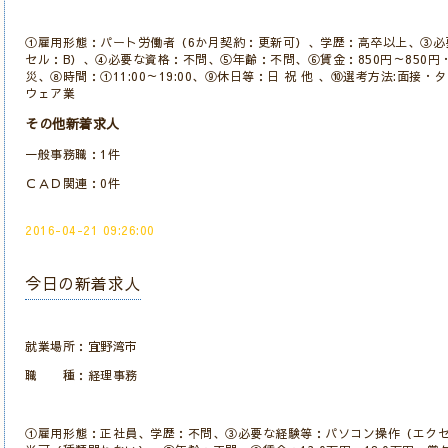
①雇用形態：パート労働者（6か月契約：更新可）、学歴：高卒以上、③必
セル：B）、④必要な資格：不問、⑤年齢：不問、⑥賃金：850円～850円
災、⑧時間：①11:00～19:00、⑨休日等：日 祝 他 、⑩選考方法:面
ウェア業
その他新着求人
一般事務職：1件
ＣＡＤ関連：0件
2016-04-21 09:26:00
今日の新着求人
就業場所：宜野湾市
職 種：経理事務
①雇用形態：正社員、学歴：不問、③必要な経験等：パソコン操作（エクセ