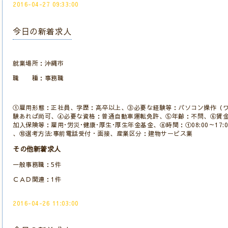
2016-04-27 09:33:00
今日の新着求人
就業場所：沖縄市
職 種：事務職
①雇用形態：正社員、学歴：高卒以上、③必要な経験等：パソコン操作（ワ
験あれば尚可、④必要な資格：普通自動車運転免許、⑤年齢：不問、⑥賃金：1
加入保険等：雇用･労災･健康･厚生･厚生年金基金、⑧時間：①08:00～17:00
、⑩選考方法:事前電話受付・面接、産業区分：建物サービス業
その他新着求人
一般事務職：5件
ＣＡＤ関連：1件
2016-04-26 11:03:00