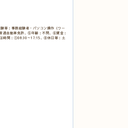
経験等：事務経験者・パソコン操作（ワー
普通自動車免許、⑤年齢：不問、⑥賃金：
時間：①08:30～17:15、⑨休日等：土