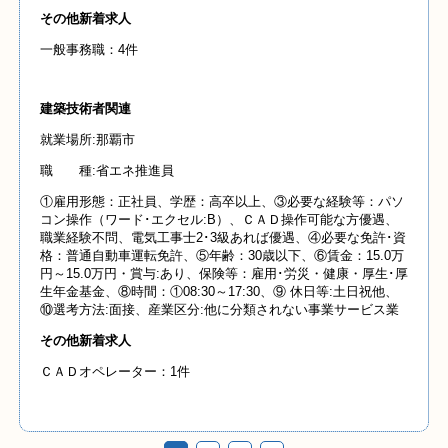
その他新着求人
一般事務職：4件
建築技術者関連
就業場所:那覇市
職 種:省エネ推進員
①雇用形態：正社員、学歴：高卒以上、③必要な経験等：パソ
コン操作（ワード･エクセル:B）、ＣＡＤ操作可能な方優遇、
職業経験不問、電気工事士2･3級あれば優遇、④必要な免許･資
格：普通自動車運転免許、⑤年齢：30歳以下、⑥賃金：15.0万
円～15.0万円・賞与:あり、保険等：雇用･労災・健康・厚生･厚
生年金基金、⑧時間：①08:30～17:30、⑨ 休日等:土日祝他、
⑩選考方法:面接、産業区分:他に分類されない事業サービス業
その他新着求人
ＣＡＤオペレーター：1件