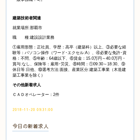
建築技術者関連
就業場所:那覇市
職 種:建設設計業務
①雇用形態：正社員、学歴：高卒（建築科）以上、③必要な経
験等：パソコン操作（ワード･エクセル:A）、④必要な免許･資
格：不問、⑤年齢：64歳以下、⑥賃金：15.0万円～40.0万円・
賞与:なし、保険等：雇用･労災、⑧時間：①09:30～18:30、⑨
休日等:日他、⑩選考方法:面接、産業区分:建築工事業（木造建
築工事業を除く）
その他新着求人
ＣＡＤオペレーター：2件
2018-11-20 09:31:00
今日の新着求人