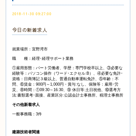
2018-11-30 09:27:00
今日の新着求人
就業場所：宜野湾市
職 種：経理･経理サポート業務
①雇用形態：パート労働者、学歴：専門学校卒以上、③必要な
経験等：パソコン操作（ワード･エクセル:B）、④必要な免許･
資格：日商簿記３級以上、普通自動車運転免許、⑤年齢：不
問、⑥賃金：900円～1,000円・賞与:なし、保険等：雇用･労
災、⑧時間：①09:30～16:30、⑨ 休日等:土日祝他、⑩選考方
法:書類選考･面接、産業区分:公認会計士事務所、税理士事務所
その他新着求人
一般事務職：3件
建築技術者関連