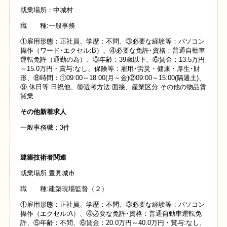
就業場所：中城村
職 種:一般事務
①雇用形態：正社員、学歴：不問、③必要な経験等：パソコン
操作（ワード･エクセル:B）、④必要な免許･資格：普通自動車
運転免許（通勤の為）、⑤年齢：39歳以下、⑥賃金：13.5万円
～15.0万円・賞与:なし、保険等：雇用･労災・健康・厚生･財
形、⑧時間：①09:00～18:00(月～金)②09:00～15:00(隔週土)、
⑨ 休日等:日祝他、⑩選考方法:面接、産業区分:その他の物品賃
貸業
その他新着求人
一般事務職：3件
建築技術者関連
就業場所:豊見城市
職 種:建築現場監督（２）
①雇用形態：正社員、学歴：不問、③必要な経験等：パソコン
操作（エクセル:A）、④必要な免許･資格：普通自動車運転免
許、⑤年齢：不問、⑥賃金：20.0万円～40.0万円・賞与:なし、