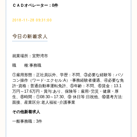
ＣＡＤオペレーター：0件
2018-11-28 09:31:00
今日の新着求人
就業場所：宜野湾市
職 種:事務職
①雇用形態：正社員以外、学歴：不問、③必要な経験等：パソ
コン操作（ワード･エクセル:A）･事務経験者優遇、④必要な免
許･資格：普通自動車運転免許、⑤年齢：不問、⑥賃金：13.1
万円～17.6万円・賞与:あり、保険等：雇用･労災・健康・厚
生、⑧時間：①08:30～17:30、⑨ 休日等:日祝他、⑩選考方法:
面接、産業区分:老人福祉･介護事業
その他新着求人
一般事務職：3件