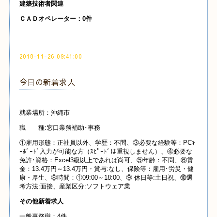
建築技術者関連
ＣＡＤオペレーター：0件
2018-11-26 09:41:00
今日の新着求人
就業場所：沖縄市
職 種:窓口業務補助･事務
①雇用形態：正社員以外、学歴：不問、③必要な経験等：PCｷ
ｰﾎﾞｰﾄﾞ入力が可能な方（ｽﾋﾟｰﾄﾞは重視しません）、④必要な
免許･資格：Excel3級以上であれば尚可、⑤年齢：不問、⑥賃
金：13.4万円～13.4万円・賞与:なし、保険等：雇用･労災・健
康・厚生、⑧時間：①09:00～18:00、⑨ 休日等:土日祝、⑩選
考方法:面接、産業区分:ソフトウェア業
その他新着求人
一般事務職：4件