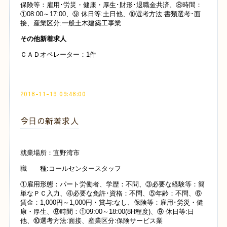
保険等：雇用･労災・健康・厚生･財形･退職金共済、⑧時間：
①08:00～17:00、⑨ 休日等:土日他、⑩選考方法:書類選考･面
接、産業区分:一般土木建築工事業
その他新着求人
ＣＡＤオペレーター：1件
2018-11-19 09:48:00
今日の新着求人
就業場所：宜野湾市
職 種:コールセンタースタッフ
①雇用形態：パート労働者、学歴：不問、③必要な経験等：簡
単なＰＣ入力、④必要な免許･資格：不問、⑤年齢：不問、⑥
賃金：1,000円～1,000円・賞与:なし、保険等：雇用･労災・健
康・厚生、⑧時間：①09:00～18:00(8H程度)、⑨ 休日等:日
他、⑩選考方法:面接、産業区分:保険サービス業