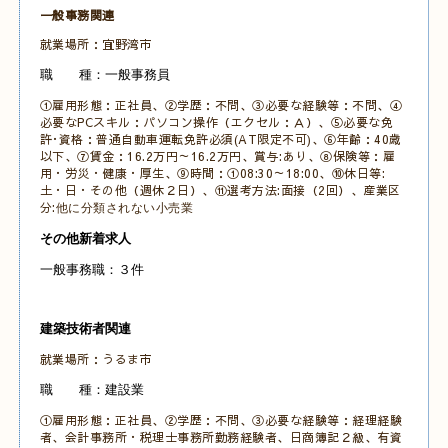
一般事務関連
就業場所：宜野湾市
職 種：一般事務員
①雇用形態：正社員、②学歴：不問、③必要な経験等：不問、④
必要なPCスキル：パソコン操作（エクセル：Ａ）、⑤必要な免
許･資格：普通自動車運転免許必須(AT限定不可)、⑥年齢：40歳
以下、⑦賃金：16.2万円～16.2万円、賞与:あり、⑧保険等：雇
用・労災・健康・厚生、⑨時間：①08:30～18:00、⑩休日等:
土・日・その他（週休２日）、⑪選考方法:面接（2回）、産業区
分:
他に分類されない小売業
その他新着求人
一般事務職：３件
建築技術者関連
就業場所：うるま市
職 種：建設業
①雇用形態：正社員、②学歴：不問、③必要な経験等：経理経験
者、会計事務所・税理士事務所勤務経験者、日商簿記２級、有資