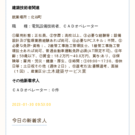
建築技術者関連
就業場所：北谷町
職 種：電気設備技術者、ＣＡＤオペレーター
①雇用形態：正社員、②学歴：高校以上、③必要な経験等：設備
設計及び監理業務経験あれば尚可、④必要なPCスキル：不問
、
⑤
必要な免許･資格：、2級管工事施工管理技士、1級管工事施工管
理技士あれば尚可、普通自動車運転免許必須(AT限定不可)、
⑥年
齢：59歳以下、⑦賃金：18.2万円～40.0万円、賞与:あり、⑧保
険等：雇用・労災・健康・厚生、⑨時間：①09:00～17:30、
⑩休
日等：土日祝その他
（週休２日）、⑪選考方法:書類選考、面接
（１回）、産業区分:
土木建築サービス業
その他新着求人
ＣＡＤオペレーター：０件
2023-01-30 09:53:00
今日の新着求人