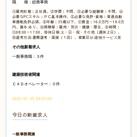
職 種：総務事務
①雇用形態：正社員、②学歴：不問、③必要な経験等：不問、④
必要なPCスキル：ＰＣ基本操作、⑤必要な免許･資格：普通自動
車運転免許必須、⑥年齢：35歳以下、⑦賃金：16.0万円～18.0万
円、賞与:あり、⑧保険等：雇用・労災・健康・厚生、⑨時間：
①08:00～17:00、⑩休日等:土・日・祝・その他（週休２日）、
⑪選考方法:書類選考・面接（１回）、産業区分:
建物サービス業
その他新着求人
一般事務職：３件
建築技術者関連
ＣＡＤオペレーター：０件
2023-01-25 09:27:00
今日の新着求人
一般事務関連