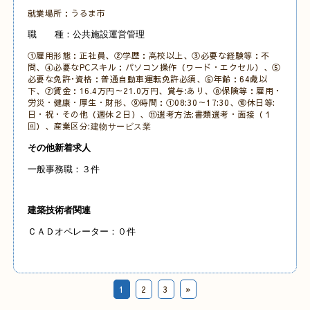
就業場所：うるま市
職 種：公共施設運営管理
①雇用形態：正社員、②学歴：高校以上、③必要な経験等：不
問、④必要なPCスキル：パソコン操作（ワード・エクセル）、⑤
必要な免許･資格：普通自動車運転免許必須、⑥年齢：64歳以
下、⑦賃金：16.4万円～21.0万円、賞与:あり、⑧保険等：雇用・
労災・健康・厚生・財形、⑨時間：①08:30～17:30、⑩休日等:
日・祝・その他（週休２日）、⑪選考方法:書類選考・面接（１
回）、産業区分:
建物サービス業
その他新着求人
一般事務職：３件
建築技術者関連
ＣＡＤオペレーター：０件
1
2
3
»