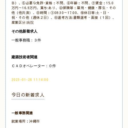
Ｂ）、⑤必要な免許･資格：不問、⑥年齢：不問、⑦賃金：15.0
万円～16.9万円、賞与:あり、⑧保険等：雇用・健康・厚生・その
他（他共済）、⑨時間：①08:30～17:00、⑩休日等:土・日・
祝・その他（週休２日）、⑪選考方法:書類選考・面接（１回）、
産業区分:
病院
その他新着求人
一般事務職：３件
建築技術者関連
ＣＡＤオペレーター：０件
2023-01-26 11:14:00
今日の新着求人
一般事務関連
就業場所：沖縄市