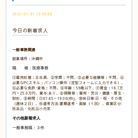
2023-01-31 13:00:00
今日の新着求人
一般事務関連
就業場所：沖縄市
職 種：医療事務
①雇用形態：正社員、②学歴：不問、③必要な経験等：不問、④
必要なPCスキル：パソコン操作（定型フォームに入力できる）、
⑤必要な免許･資格：不問、⑥年齢：59歳以下、⑦賃金：16.7万
円～25.0万円、賞与:あり、⑧保険等：雇用・労災・健康・厚生・
財形、⑨時間：①07:45～19:30(8h)、⑩休日等:日・祝・その他
（週休２日）、⑪選考方法:書類選考・面接（１回）、産業区分:
医薬品・化粧品小売業
その他新着求人
一般事務職：３件