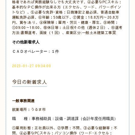
格者であれば実務経験なしでも大丈夫です、④必要なPCスキル：
基本的なＰＣ操作が出来る方（エクセル、ワード、パワーポイン
トなど）
、
⑤必要な免許･資格：日商簿記２級必須、普通自動車
運転免許必須、
⑥年齢：59歳以下、⑦賃金：18.8万円～20.8万
円、賞与:あり、⑧保険等：雇用・労災・健康・厚生、⑨時間：
①09:00～18:00、
⑩休日等：土日祝その他
（週休２日）、⑪選考
方法:書類選考、面接（１回）、産業区分:一般土木建築工事
業
その他新着求人
ＣＡＤオペレーター：１件
2023-01-27 09:34:00
今日の新着求人
一般事務関連
就業場所：うるま市
職 種：事務補助員：設備・調達課（会計年度任用職員）
①雇用形態：正社員以外、②学歴：不問、③必要な経験等：不
問、④必要なPCスキル：パソコン操作（ワード･エクセル：