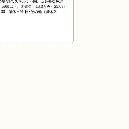
要なPCスキル：不問、⑤必要な免許･
歳以下、⑦賃金：18.0万円～23.0万
:00、⑩休日等:日･その他（週休２