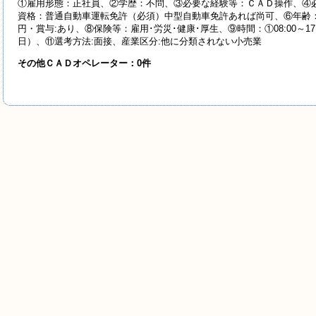
①雇用形態：正社員、②学歴：不問、③必要な経験等：ＣＡＤ操作、④必
資格：普通自動車運転免許（必須）中型自動車免許あれば尚可、⑥年齢：59
円・賞与:あり、⑧保険等：雇用･労災･健康･厚生、⑨時間：①08:00～17
日）、⑪選考方法:面接、産業
区分:他に分類されない小売業
その他ＣＡＤオペレーター：0件