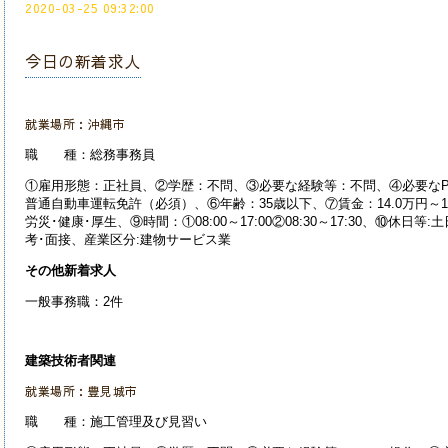
2020-03-25 09:32:00
今日の新着求人
就業場所：沖縄市
職 種：総務事務員
①雇用形態：正社員、②学歴：不問、③必要な経験等：不問、④必要なP
普通自動車運転免許（必須）、⑥年齢：35歳以下、⑦賃金：14.0万円～1
労災･健康･厚生、⑨時間：①08:00～17:00②08:30～17:30、⑩休
考･面接、産業
区分:建物サービス業
その他新着求人
一般事務職：2件
建築技術者関連
就業場所：豊見城市
職 種：施工管理及び見習い