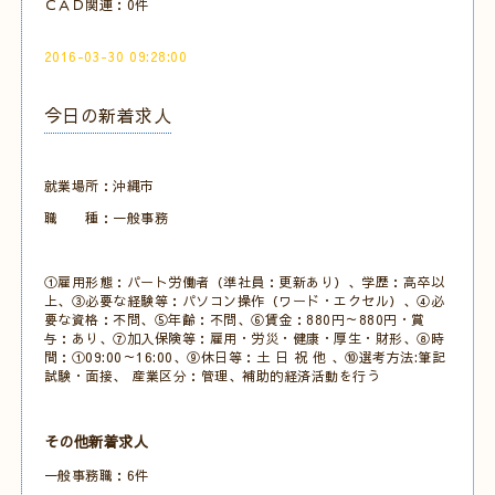
ＣＡＤ関連：0件
2016-03-30 09:28:00
今日の新着求人
就業場所：沖縄市
職 種：一般事務
①雇用形態：パート労働者（準社員：更新あり）、学歴：高卒以
上、③必要な経験等：パソコン操作（ワード・エクセル）、④必
要な資格：不問、⑤年齢：不問、⑥賃金：880円～880円・賞
与：あり、⑦加入保険等：雇用・労災・健康・厚生・財形、⑧時
間：①09:00～16:00、⑨休日等：土 日 祝 他 、⑩選考方法:筆記
試験・面接、 産業区分：管理、補助的経済活動を行う
その他新着求人
一般事務職：6件