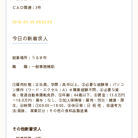
ＣＡＤ関連：3件
2016-03-25 09:33:00
今日の新着求人
就業場所：うるま市
職 種：一般事務補助
①雇用形態：正社員、学歴：高卒以上、③必要な経験等：パソコ
ン操作（ワード・エクセル：A）※職業経験不問、④必要な資
格：普通自動車運転免許、⑤年齢：44歳以下、⑥賃金：13.0万円
～16.0万円・賞与：なし、⑦加入保険等：雇用・労災・健康・厚
生、⑧時間：①09:00～18:00、⑨休日等：日 祝 他 、⑩選考方
法:面接、 産業区分：その他の食料品製造業
その他新着求人