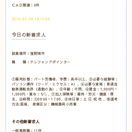
ＣＡＤ関連：0件
2016-03-28 14:12:00
今日の新着求人
就業場所：宜野湾市
職 種：テレフォンアポインター
①雇用形態：パート労働者、学歴：高卒以上、③必要な経験等：
パソコン操作（ワード・エクセル：A）、④必要な資格：普通自
動車運転免許（通勤の為）、⑤年齢：不問、⑥賃金：1,000円～
1,000円・賞与：なし、⑦加入保険等：雇用・労災・健康・厚
生、⑧時間：①09:00～17:00、⑨休日等：土 日 祝 他 、⑩選考
方法:面接、 産業区分：機械器具小売業
その他新着求人
一般事務職：11件