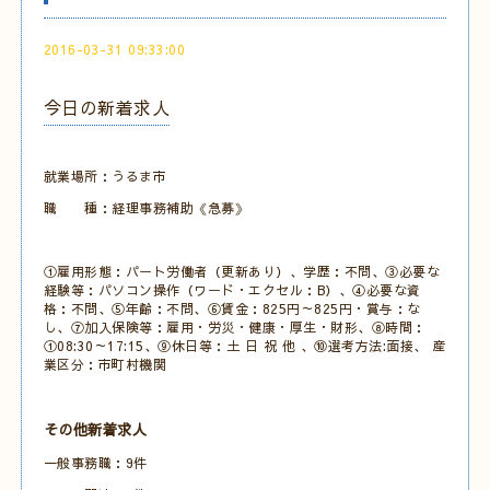
2016-03-31 09:33:00
今日の新着求人
就業場所：うるま市
職 種：経理事務補助《急募》
①雇用形態：パート労働者（更新あり）、学歴：不問、③必要な
経験等：パソコン操作（ワード・エクセル：B）、④必要な資
格：不問、⑤年齢：不問、⑥賃金：825円～825円・賞与：な
し、⑦加入保険等：雇用・労災・健康・厚生・財形、⑧時間：
①08:30～17:15、⑨休日等：土 日 祝 他 、⑩選考方法:面接、 産
業区分：市町村機関
その他新着求人
一般事務職：9件