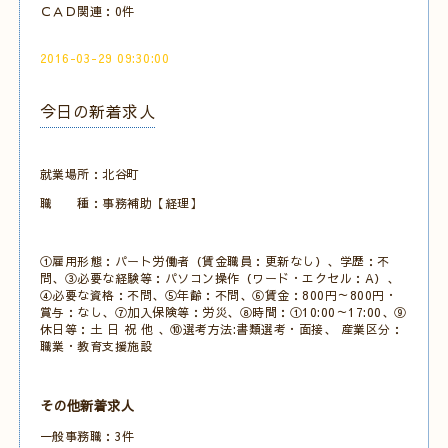
ＣＡＤ関連：0件
2016-03-29 09:30:00
今日の新着求人
就業場所：北谷町
職 種：事務補助【経理】
①雇用形態：パート労働者（賃金職員：更新なし）、学歴：不
問、③必要な経験等：パソコン操作（ワード・エクセル：A）、
④必要な資格：不問、⑤年齢：不問、⑥賃金：800円～800円・
賞与：なし、⑦加入保険等：労災、⑧時間：①10:00～17:00、⑨
休日等：土 日 祝 他 、⑩選考方法:書類選考・面接、 産業区分：
職業・教育支援施設
その他新着求人
一般事務職：3件