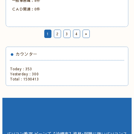
一般事務職：8件
ＣＡＤ関連：0件
1
2
3
4
»
カウンター
Today :
353
Yesterday :
300
Total :
1590413
パソコン教室 ビーンズ【沖縄市】資格･就職に強いパソコンス