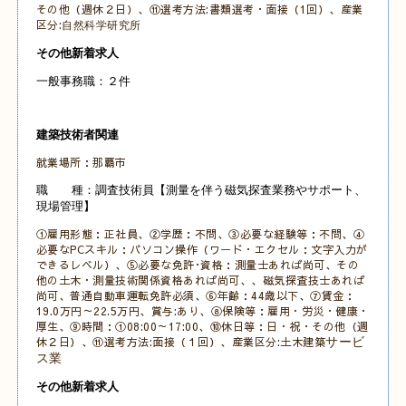
その他（週休２日）、⑪選考方法:書類選考・面接（1回）、産業
区分:
自然科学研究所
その他新着求人
一般事務職：２件
建築技術者関連
就業場所：那覇市
職 種：調査技術員【測量を伴う磁気探査業務やサポート、
現場管理】
①雇用形態：正社員、②学歴：不問、③必要な経験等：不問、④
必要なPCスキル：パソコン操作（ワード・エクセル：文字入力が
できるレベル）
、
⑤必要な免許･資格：測量士あれば尚可、その
他の土木・測量技術関係資格あれば尚可、、磁気探査技士あれば
尚可、普通自動車運転免許必須、
⑥年齢：44歳以下、⑦賃金：
19.0万円～22.5万円、賞与:あり、⑧保険等：雇用・労災・健康・
厚生
、⑨時間：①08:00～17:00
、⑩休日等：日・祝・その他
（週
休２日）、⑪選考方法:面接（１回）、産業区分:土木建築
サービ
ス業
その他新着求人