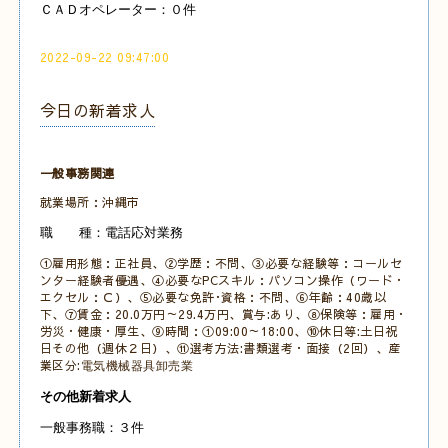
ＣＡＤオペレーター：０件
2022-09-22 09:47:00
今日の新着求人
一般事務関連
就業場所：沖縄市
職 種：電話応対業務
①雇用形態：正社員、②学歴：不問、③必要な経験等：コールセ
ンター経験者優遇、④必要なPCスキル：パソコン操作（ワード・
エクセル：Ｃ）、⑤必要な免許･資格：不問、⑥年齢：40歳以
下、⑦賃金：20.0万円～29.4万円、賞与:あり、⑧保険等：雇用・
労災・健康・厚生、⑨時間：①09:00～18:00、⑩休日等:土日祝
日その他（週休２日）、⑪選考方法:書類選考・面接（2回）、産
業区分:
電気機械器具卸売業
その他新着求人
一般事務職：３件