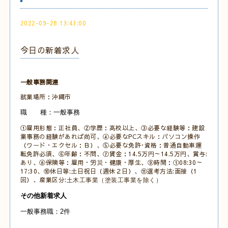
2022-09-28 13:43:00
今日の新着求人
一般事務関連
就業場所：沖縄市
職 種：一般事務
①雇用形態：正社員、②学歴：高校以上、③必要な経験等：建設
業事務の経験があれば尚可、④必要なPCスキル：パソコン操作
（ワード・エクセル：Ｂ）、⑤必要な免許･資格：普通自動車運
転免許必須、⑥年齢：不問、⑦賃金：14.5万円～14.5万円、賞与:
あり、⑧保険等：雇用・労災・健康・厚生、⑨時間：①08:30～
17:30、⑩休日等:土日祝日（週休２日）、⑪選考方法:面接（1
回）、産業区分:
土木工事業（塗装工事業を除く）
その他新着求人
一般事務職：2件