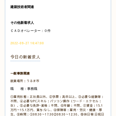
建築技術者関連
その他新着求人
ＣＡＤオペレーター：０件
2022-09-27 16:47:00
今日の新着求人
一般事務関連
就業場所：うるま市
職 種：事務職
①雇用形態：正社員以外、②学歴：高卒以上、③必要な経験等：
不問、④必要なPCスキル：パソコン操作（ワード・エクセル：
Ｂ）、⑤必要な免許･資格：不問、⑥年齢：不問、⑦賃金：15.1
万円～15.1万円、賞与:なし、⑧保険等：雇用・労災・健康・厚
生、⑨時間：①08:30～17:30②08:30～12:30、⑩休日等:日祝日