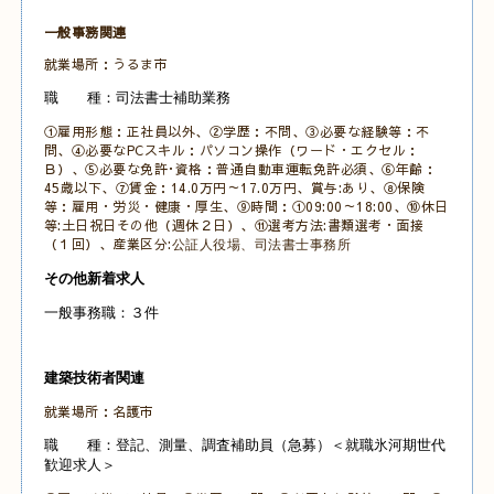
一般事務関連
就業場所：うるま市
職 種：司法書士補助業務
①雇用形態：正社員以外、②学歴：不問、③必要な経験等：不
問、④必要なPCスキル：パソコン操作（ワード・エクセル：
Ｂ）、⑤必要な免許･資格：普通自動車運転免許必須、⑥年齢：
45歳以下、⑦賃金：14.0万円～17.0万円、賞与:あり、⑧保険
等：雇用・労災・健康・厚生、⑨時間：①09:00～18:00、⑩休日
等:土日祝日その他（週休２日）、⑪選考方法:書類選考・面接
（１回）、産業区分:
公証人役場、司法書士事務所
その他新着求人
一般事務職：３件
建築技術者関連
就業場所：名護市
職 種：登記、測量、調査補助員（急募）＜就職氷河期世代
歓迎求人＞