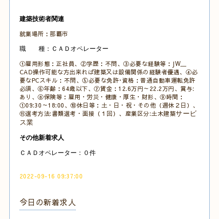
建築技術者関連
就業場所：那覇市
職 種：ＣＡＤオペレーター
①雇用形態：正社員、②学歴：不問、③必要な経験等：JW＿
CAD操作可能な方出来れば建築又は設備関係の経験者優遇、④必
要なPCスキル：不問
、
⑤必要な免許･資格：普通自動車運転免許
必須、
⑥年齢：64歳以下、⑦賃金：12.6万円～22.2万円、賞与:
あり、⑧保険等：雇用・労災・健康・厚生・財形
、⑨時間：
①09:30～18:00
、⑩休日等：土・日・祝・その他
（週休２日）、
⑪選考方法:書類選考・面接（１回）、産業区分:土木建築
サービ
ス業
その他新着求人
ＣＡＤオペレーター：０件
2022-09-16 09:37:00
今日の新着求人