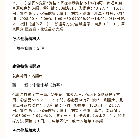
Ｂ）、⑤必要な免許･資格：医療事務資格あれば尚可、普通自動
車運転免許必須、⑥年齢：59歳以下、⑦賃金：13.7万円～15.2万
円、賞与:あり、⑧保険等：雇用・労災・健康・厚生・財形、⑨時
間：①09:00～18:00②11:00～20:00③09:00～14:00、⑩休日等:
木日祝日（週休２日）、⑪選考方法:書類選考・面接（１回）、産
業区分:
医薬品・化粧品小売業
その他新着求人
一般事務職：２件
建築技術者関連
就業場所：名護市
職 種：測量士補〈急募〉
①雇用形態：正社員、②学歴：高校以上、③必要な経験等：不
問、④必要なPCスキル：不問
、
⑤必要な免許･資格：測量士、測
量士補あれば尚可、
⑥年齢：不問、⑦賃金：18.0万円～20.0万
円、賞与:あり、⑧保険等：雇用・労災・健康・厚生、⑨時間：
①08:00～17:00
、⑩休日等：土・日・その他
（週休２日）、⑪選
考方法:面接（１回）、産業区分:一般土木建築工事
業
その他新着求人