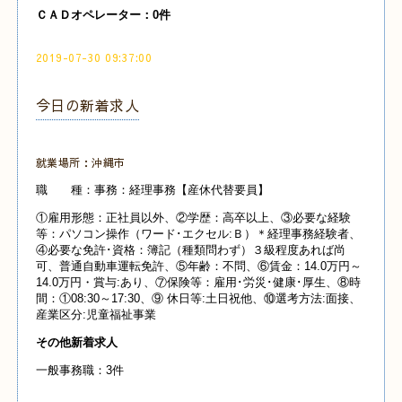
ＣＡＤオペレーター：0件
2019-07-30 09:37:00
今日の新着求人
就業場所：沖縄市
職 種：事務：経理事務【産休代替要員】
①雇用形態：正社員以外、②学歴：高卒以上、③必要な経験
等：パソコン操作（ワード･エクセル:Ｂ）＊経理事務経験者、
④必要な免許･資格：簿記（種類問わず）３級程度あれば尚
可、普通自動車運転免許、⑤年齢：不問、⑥賃金：14.0万円～
14.0万円・賞与:あり、⑦保険等：雇用･労災･健康･厚生、⑧時
間：①08:30～17:30、⑨ 休日等:土日祝他、⑩選考方法:面接、
産業
区分:児童福祉事業
その他新着求人
一般事務職：3件