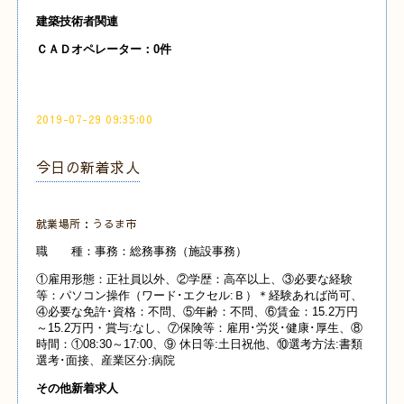
建築技術者関連
ＣＡＤオペレーター：0件
2019-07-29 09:35:00
今日の新着求人
就業場所：うるま市
職 種：事務：総務事務（施設事務）
①雇用形態：正社員以外、②学歴：高卒以上、③必要な経験
等：パソコン操作（ワード･エクセル:Ｂ）＊経験あれば尚可、
④必要な免許･資格：不問、⑤年齢：不問、⑥賃金：15.2万円
～15.2万円・賞与:なし、⑦保険等：雇用･労災･健康･厚生、⑧
時間：①08:30～17:00、⑨ 休日等:土日祝他、⑩選考方法:書類
選考･面接、産業
区分:病院
その他新着求人