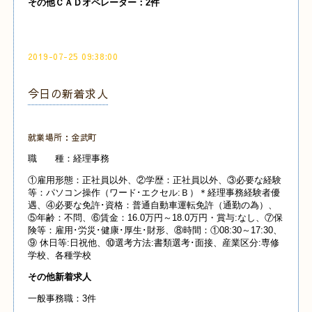
その他ＣＡＤオペレーター：2件
2019-07-25 09:38:00
今日の新着求人
就業場所：金武町
職 種：経理事務
①雇用形態：正社員以外、②学歴：正社員以外、③必要な経験
等：パソコン操作（ワード･エクセル:Ｂ）＊経理事務経験者優
遇、④必要な免許･資格：普通自動車運転免許（通勤の為）、
⑤年齢：不問、⑥賃金：16.0万円～18.0万円・賞与:なし、⑦保
険等：雇用･労災･健康･厚生･財形、⑧時間：①08:30～17:30、
⑨ 休日等:日祝他、⑩選考方法:書類選考･面接、産業区分:専修
学校、各種学校
その他新着求人
一般事務職：3件