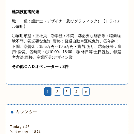
建築技術者関連
職 種：設計士（デザイナー及びグラフィック）【トライア
ル雇用】
①雇用形態：正社員、②学歴：不問、③必要な経験等：職業経
験不問、④必要な免許･資格：普通自動車運転免許、⑤年齢：
不問、⑥賃金：15.5万円～19.5万円・賞与:あり、⑦保険等：雇
用･労災、⑧時間：①10:00～18:00、⑨ 休日等:土日祝他、⑩選
考方法:面接、産業区分:デザイン業
その他ＣＡＤオペレーター：2件
1
2
3
4
»
カウンター
Today :
46
Yesterday :
1874