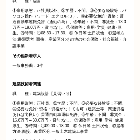
職 種：秘書
①雇用形態：正社員以外、②学歴：不問、③必要な経験等：パ
ソコン操作（ワード･エクセル:Ｂ）、④必要な免許･資格：普
通自動車運転免許（通勤の為）、⑤年齢：不問、⑥賃金：13.0
万円～19.0万円・賞与:なし、⑦保険等：雇用･労災･健康･厚
生、⑧時間：①08:30～17:30、⑨ 休日等:土日祝他、⑩選考方
法:書類選考･面接、産業
区分:その
他の社会保険・社会福祉・介
護事業
その他新着求人
一般事務職：3件
建築技術者関連
職 種：建築設計【見習い可】
①雇用形態：正社員、②学歴：不問、③必要な経験等：不問、
④必要な免許･資格：資格がなくても可（建築士等、関連資格
あれば尚良い）普通自動車運転免許、⑤年齢：不問、⑥賃金：
16.8万円～30.0万円・賞与:なし、⑦保険等：雇用･労災･健康･
厚生、⑧時間：①09:00～18:00、⑨ 休日等:土日祝他、⑩選考
方法:面接、産業区分:一般土木建築工事業