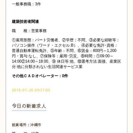
一般事務職：3件
建築技術者関連
職 種：営業事務
①雇用形態：パート労働者、②学歴：不問、③必要な経験等：
パソコン操作（ワード・エクセル:B）、④必要な免許･資格：
普通自動車運転免許、⑤年齢：不問、⑥賃金：800円～1,200
円・賞与:なし、⑦保険等：雇用･労災、⑧時間：①09:00～
14:00②14:00～18:00、⑨ 休日等:他、⑩選考方法:面接、産業区
分:他に分類されない生活関連サービス業
その他ＣＡＤオペレーター：0件
2019-07-26 09:37:00
今日の新着求人
就業場所：沖縄市