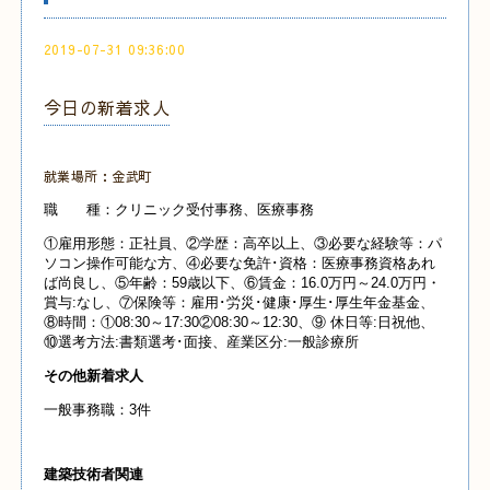
2019-07-31 09:36:00
今日の新着求人
就業場所：金武町
職 種：クリニック受付事務、医療事務
①雇用形態：正社員、②学歴：高卒以上、③必要な経験等：パ
ソコン操作可能な方、④必要な免許･資格：医療事務資格あれ
ば尚良し、⑤年齢：59歳以下、⑥賃金：16.0万円～24.0万円・
賞与:なし、⑦保険等：雇用･労災･健康･厚生･厚生年金基金、
⑧時間：①08:30～17:30②08:30～12:30、⑨ 休日等:日祝他、
⑩選考方法:書類選考･面接、産業
区分:一般診療所
その他新着求人
一般事務職：3件
建築技術者関連