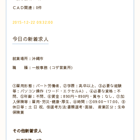
ＣＡＤ関連：0件
2015-12-22 09:32:00
今日の新着求人
就業場所：沖縄市
職 種：一般事務（コザ営業所）
①雇用形態：パート労働者、②学歴：高卒以上、③必要な経験
等：パソコン操作（ワード・エクセルA）、④必要な資格：不
問、⑤年齢：不問、⑥賃金：890円～890円・賞与：なし、⑦加
入保険等：雇用･労災･健康･厚生、⑧時間：①09:00～17:00、⑨
休日等：土 日 祝、⑩選考方法:書類選考･面接、 産業区分：生命
保険業
その他新着求人