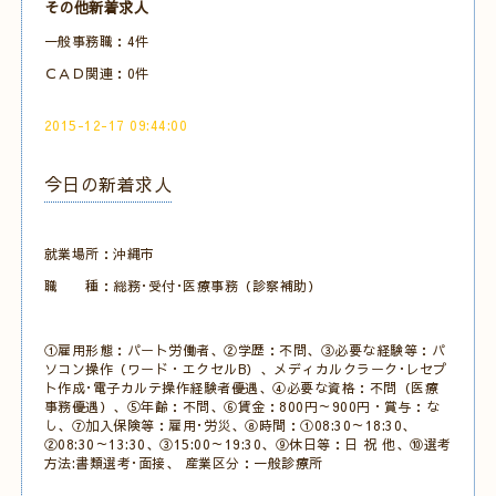
その他新着求人
一般事務職：4件
ＣＡＤ関連：0件
2015-12-17 09:44:00
今日の新着求人
就業場所：沖縄市
職 種：総務･受付･医療事務（診察補助）
①雇用形態：パート労働者、②学歴：不問、③必要な経験等：パ
ソコン操作（ワード・エクセルB）、メディカルクラーク･レセプ
ト作成･電子カルテ操作経験者優遇、④必要な資格：不問（医療
事務優遇）、⑤年齢：不問、⑥賃金：800円～900円・賞与：な
し、⑦加入保険等：雇用･労災、⑧時間：①08:30～18:30、
②08:30～13:30、③15:00～19:30、⑨休日等：日 祝 他、⑩選考
方法:書類選考･面接、 産業区分：一般診療所