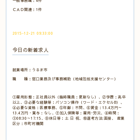
一般事務職：4件
ＣＡＤ関連：1件
2015-12-21 09:33:00
今日の新着求人
就業場所：うるま市
職 種：窓口業務及び事務補助（地域包括支援センター）
①雇用形態：正社員以外（臨時職員：更新なし）、②学歴：高卒
以上、③必要な経験等：パソコン操作（ワード・エクセルB）、
④必要な資格：医療事務、⑤年齢：不問、⑥賃金：13.4万円～
13.4万円・賞与：なし、⑦加入保険等：雇用･労災、⑧時間：
①08:30～17:15、⑨休日等：土 日 祝、⑩選考方法:面接、 産業
区分：市町村機関