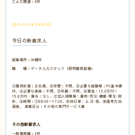
ＣＡＤ関連：0件
2015-12-24 09:35:00
今日の新着求人
就業場所：沖縄市
職 種：データ入力スタッフ（照明器具設備）
①雇用形態：正社員、②学歴：不問、③必要な経験等：PC基本操
作、④必要な資格：不問、⑤年齢：不問、⑥賃金：13.0万円～
15.0万円・賞与：なし、⑦加入保険等：雇用･労災･健康･厚生･財
形、⑧時間：①08:30～17:30、⑨休日等：土 日 祝、⑩選考方法:
面接、 産業区分：その他の専門サービス業
その他新着求人
一般事務職：3件