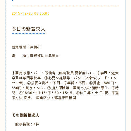
2015-12-25 09:35:00
今日の新着求人
就業場所：沖縄市
職 種：事務補助≪急募≫
①雇用形態：パート労働者（臨時職員:更新無し）、②学歴：短大
卒又は専門学校卒、③必要な経験等：パソコン操作(ワード･エク
セル:B)、④必要な資格：不問、⑤年齢：不問、⑥賃金：880円～
880円・賞与：なし、⑦加入保険等：雇用･労災･健康･厚生、⑧時
間：①08:30～17:15･②8:30～15:15、⑨休日等：土 日 祝、⑩選
考方法:面接、 産業区分：都道府県機関
その他新着求人
一般事務職：4件