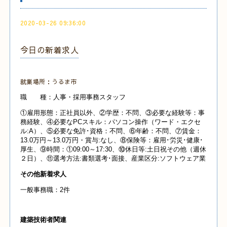
2020-03-26 09:36:00
今日の新着求人
就業場所：うるま市
職 種：人事・採用事務スタッフ
①雇用形態：正社員以外、②学歴：不問、③必要な経験等：事
務経験、④必要なPCスキル：パソコン操作（ワード・エクセ
ル:A）、⑤必要な免許･資格：不問、⑥年齢：不問、⑦賃金：
13.0万円～13.0万円・賞与:なし、⑧保険等：雇用･労災･健康･
厚生、⑨時間：①09:00～17:30、⑩休日等:土日祝その他（週休
２日）、⑪選考方法:書類選考･面接、産業
区分:ソフトウェア業
その他新着求人
一般事務職：2件
建築技術者関連