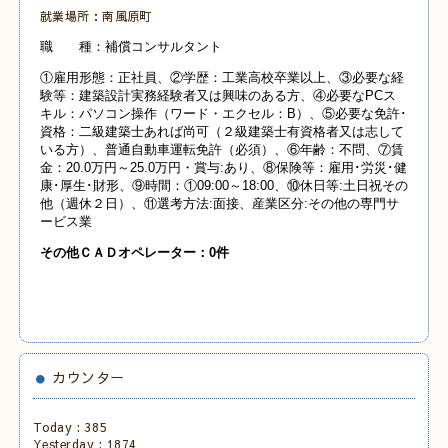
就業場所：南風原町
職 種：補償コンサルタント
①雇用形態：正社員、②学歴：工業高校卒業以上、③必要な経
験等：建築設計実務経験者又は興味のある方、④必要なPCス
キル：パソコン操作（ワード・エクセル：B）、⑤必要な免許･
資格：二級建築士あれば尚可（２級建築士有資格者又は志して
いる方）、普通自動車運転免許（必須）、⑥年齢：不問、⑦賃
金：20.0万円～25.0万円・賞与:あり、⑧保険等：雇用･労災･健
康･厚生･財形、⑨時間：①09:00～18:00、⑩休日等:土日祝その
他（週休２日）、⑪選考方法:面接、産業
区分:その他の専門サ
ービス業
その他ＣＡＤオペレーター：0件
カウンター
Today :
385
Yesterday :
1874