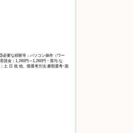
、③必要な経験等：パソコン操作（ワー
：1,260円～1,260円・賞与:な
等：土 日 祝 他、⑩選考方法:書類選考･面