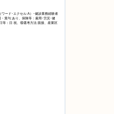
ワード･エクセル:A）･健診業務経験者
円・賞与:あり、保険等：雇用･労災･健
:00⑨休日等：日 祝、⑩選考方法:面接、産業区