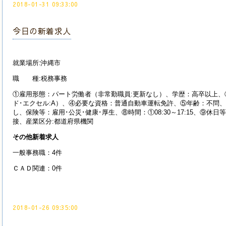
2018-01-31 09:33:00
今日の新着求人
就業場所:沖縄市
職 種:税務事務
①雇用形態：パート労働者（非常勤職員:更新なし）、学歴：高卒以上
ド･エクセル:A）、④必要な資格：普通自動車運転免許、⑤年齢：不問、⑥賃金
し、保険等：雇用･公災･健康･厚生、⑧時間：①08:30～17:15、⑨休日
接、産業区分:都道府県機関
その他新着求人
一般事務職：4件
ＣＡＤ関連：0件
2018-01-26 09:35:00