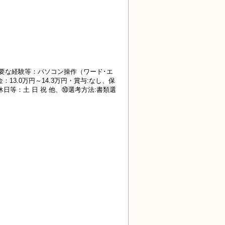
要な経験等：パソコン操作（ワード･エ
3.0万円～14.3万円・賞与:なし、保
⑨休日等：土 日 祝 他、⑩選考方法:書類選