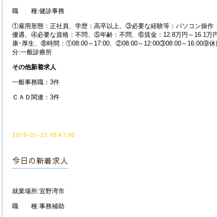
職 種:健診事務
①雇用形態：正社員、学歴：高卒以上、③必要な経験等：パソコン操作（
優遇、④必要な資格：不問、⑤年齢：不問、⑥賃金：12.8万円～16.1万
康･厚生、⑧時間：①08:00～17:00、②08:00～12:00③08:00～16
分:一般診療所
その他新着求人
一般事務職：3件
ＣＡＤ関連：3件
2018-01-23 09:47:00
今日の新着求人
就業場所:宜野湾市
職 種:事務補助