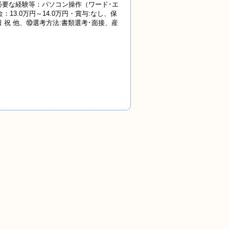
必要な経験等：パソコン操作（ワード･エ
3.0万円～14.0万円・賞与:なし、保
 日 祝 他、⑩選考方法:書類選考･面接、産