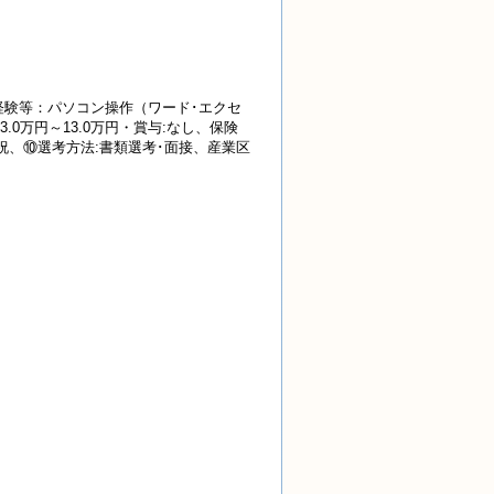
経験等：パソコン操作（ワード･エクセ
0万円～13.0万円・賞与:なし、保険
日 祝、⑩選考方法:書類選考･面接、産業区