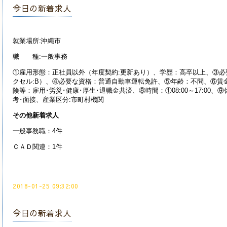
今日の新着求人
就業場所:沖縄市
職 種:一般事務
①雇用形態：正社員以外（年度契約:更新あり）、学歴：高卒以上、③必
クセル:B）、④必要な資格：普通自動車運転免許、⑤年齢：不問、⑥賃金：1
険等：雇用･労災･健康･厚生･退職金共済、⑧時間：①08:00～17:00、
考･面接、産業区分:市町村機関
その他新着求人
一般事務職：4件
ＣＡＤ関連：1件
2018-01-25 09:32:00
今日の新着求人