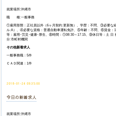
就業場所:沖縄市
職 種:一般事務
①雇用形態：正社員以外（6ヶ月契約:更新無）、学歴：不問、③必要な
ル:A）、④必要な資格：普通自動車運転免許、⑤年齢：不問、⑥賃金：13.
等：雇用･労災･健康･厚生、⑧時間：①08:30～17:15、⑨休日等：土 
分:市町村機関
その他新着求人
一般事務職：5件
ＣＡＤ関連：1件
2018-01-24 09:35:00
今日の新着求人
就業場所:沖縄市