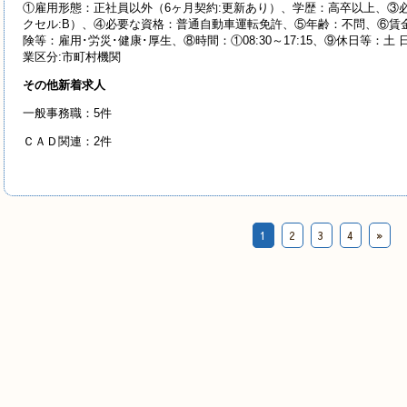
①雇用形態：正社員以外（6ヶ月契約:更新あり）、学歴：高卒以上、③
クセル:B）、④必要な資格：普通自動車運転免許、⑤年齢：不問、⑥賃金：1
険等：雇用･労災･健康･厚生、⑧時間：①08:30～17:15、⑨休日等：土
業区分:市町村機関
その他新着求人
一般事務職：5件
ＣＡＤ関連：2件
1
2
3
4
»