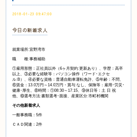
2018-01-23 09:47:00
今日の新着求人
就業場所:宜野湾市
職 種:事務補助
①雇用形態：正社員以外（6ヶ月契約:更新あり）、学歴：高卒
以上、③必要な経験等：パソコン操作（ワード･エクセ
ル:B）、④必要な資格：普通自動車運転免許、⑤年齢：不問、
⑥賃金：13.0万円～14.0万円・賞与:なし、保険等：雇用･労災･
健康･厚生、⑧時間：①08:30～17:15、⑨休日等：土 日 祝
他、⑩選考方法:書類選考･面接、産業区分:市町村機関
その他新着求人
一般事務職：5件
ＣＡＤ関連：2件