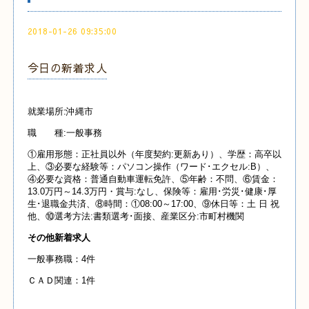
2018-01-26 09:35:00
今日の新着求人
就業場所:沖縄市
職 種:一般事務
①雇用形態：正社員以外（年度契約:更新あり）、学歴：高卒以
上、③必要な経験等：パソコン操作（ワード･エクセル:B）、
④必要な資格：普通自動車運転免許、⑤年齢：不問、⑥賃金：
13.0万円～14.3万円・賞与:なし、保険等：雇用･労災･健康･厚
生･退職金共済、⑧時間：①08:00～17:00、⑨休日等：土 日 祝
他、⑩選考方法:書類選考･面接、産業区分:市町村機関
その他新着求人
一般事務職：4件
ＣＡＤ関連：1件