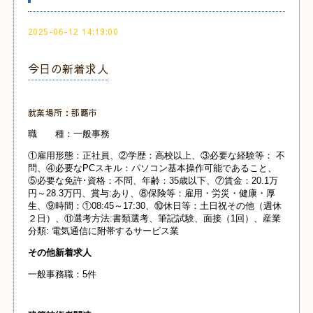
2025-06-12 14:19:00
今日の新着求人
就業場所：那覇市
職 種：一般事務
①雇用形態：正社員、②学歴：高校以上、③必要な経験等： 不
問、④必要なPCスキル：パソコン基本操作可能であること、
⑤必要な免許･資格：不問、年齢：35歳以下、⑦賃金：20.1万
円～28.3万円、賞与:あり、⑧保険等：雇用・労災・健康・厚
生、⑨時間：①08:45～17:30、⑩休日等：土日祝その他（週休
２日）、⑪選考方法:書類選考、筆記試験、面接（1回）、産業
分類:
電気通信に附帯するサービス業
その他新着求人
一般事務職：5件