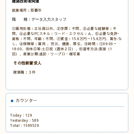
建築技術者関連
就業場所：那覇市
職 種：データ入力スタッフ
①雇用形態：正社員以外、②学歴：不問、③必要な経験等：不
問、④必要なPCスキル：ワード・エクセル：Ａ
、⑤必要な免許･
資格：不問、年齢：不問、⑦賃金：15.6万円～15.6万円、賞与:な
し、⑧保険等：雇用 、労災、健康、厚生
、⑨時間：①09:00～
18:00、⑩休日等:土日祝（週休２日）、⑪選考方法:面接（1
回）、産業分類:速記・ワープロ・複写業
その他新着求人
建築職：３件
カウンター
Today :
129
Yesterday :
589
Total :
1589529