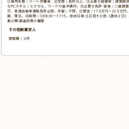
①雇用形態：パート労働者、②学歴：高校以上、③必要な経験等：建築関
なPCスキル：エクセル、ワードの基本操作
、⑤必要な免許･資格：二級建
可、普通自動車運転免許必須、年齢：不問、⑦賃金：17.0万円～32.5万円
康、厚生
、⑨時間：①08:30～17:15、⑩休日等:土日祝その他（週休２
業分類:都道府県の機関
その他新着求人
建築職：３件