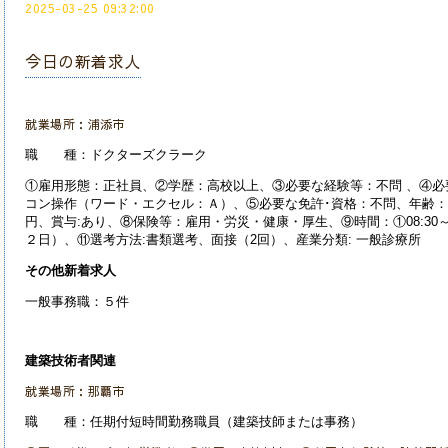
2025-03-25 09:32:00
今日の新着求人
就業場所：浦添市
職 種：ドクターズクラーク
①雇用形態：正社員、②学歴：高校以上、③必要な経験等：不問 、④必
コン操作（ワード・エクセル：Ａ）、⑤必要な免許･資格：不問、年齢：64歳
円、賞与:あり、⑧保険等：雇用・労災・健康・厚生、⑨時間：①08:30～
２日）、⑪選考方法:書類選考、面接（2回）、産業分類:
一般診療所
その他新着求人
一般事務職：５件
建築技術者関連
就業場所：那覇市
職 種：任期付短時間勤務職員（建築技師または事務）