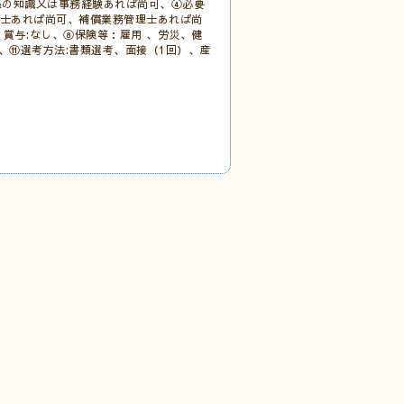
係の知識又は事務経験あれば尚可、④必要
築士あれば尚可、補償業務管理士あれば尚
、賞与:なし、⑧保険等：雇用 、労災、健
日）、⑪選考方法:書類選考、面接（1回）、産