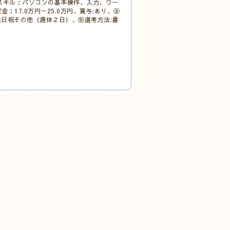
スキル：パソコンの基本操作、入力、ワー
17.0万円～25.0万円、賞与:あり、⑧
:土日祝その他（週休２日）、⑪選考方法:書