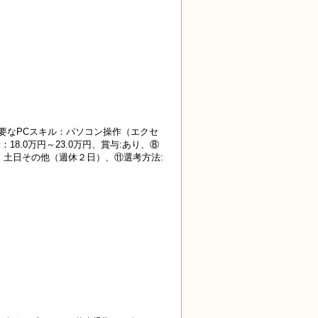
要なPCスキル：パソコン操作（エクセ
8.0万円～23.0万円、賞与:あり、⑧
等：土日その他（週休２日）、⑪選考方法: