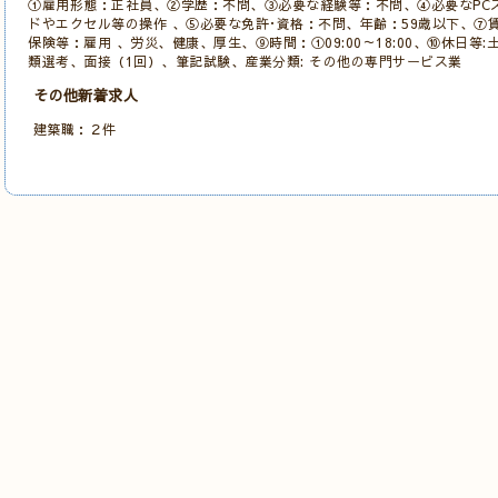
①雇用形態：正社員、②学歴：不問、③必要な経験等：不問、④必要なPC
ドやエクセル等の操作 、⑤必要な免許･資格：不問、年齢：59歳以下、⑦賃金：
保険等：雇用 、労災、健康、厚生、⑨時間：①09:00～18:00、⑩休日等
類選考、面接（1回）、筆記試験、産業分類: その他の専門サービス業
その他新着求人
建築職：２件