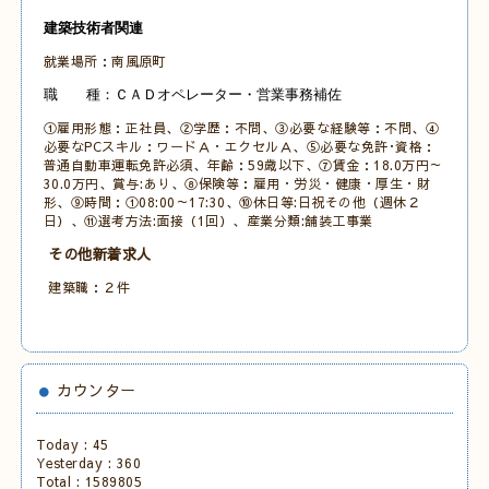
建築技術者関連
就業場所：南風原町
職 種：ＣＡＤオペレーター・営業事務補佐
①雇用形態：正社員、②学歴：不問、③必要な経験等：不問、④
必要なPCスキル：ワードＡ・エクセルＡ、⑤必要な免許･資格：
普通自動車運転免許必須、年齢：59歳以下、⑦賃金：18.0万円～
30.0万円、賞与:あり、⑧保険等：雇用・労災・健康・厚生・財
形、⑨時間：①08:00～17:30、⑩休日等:日祝その他（週休２
日）、⑪選考方法:面接（1回）、産業分類:舗装工事業
その他新着求人
建築職：２件
カウンター
Today :
45
Yesterday :
360
Total :
1589805