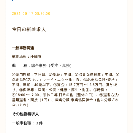
2024-09-17 09:26:00
今日の新着求人
一般事務関連
就業場所：沖縄市
職 種：総合事務（受注・庶務）
①雇用形態：正社員、②学歴：不問、③必要な経験等：不問、④
必要なPCスキル：ワード・エクセル：Ｂ、⑤必要な免許･資格：
不問、年齢：40歳以下、⑦賃金：15.7万円～19.6万円、賞与:あ
り、⑧保険等：雇用・公災・健康・厚生・財形、⑨時間：
①08:00～17:00、⑩休日等:日その他（週休２日）、⑪選考方法:
書類選考・面接（1回）、産業分類:事業協同組合（他に分類され
ないもの）
その他新着求人
一般事務職：３件