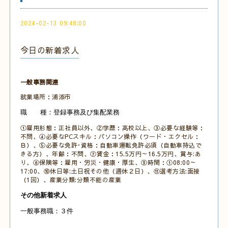
2024-02-13 09:48:00
今日の新着求人
一般事務関連
就業場所：浦添市
職 種：登録事務及び集配業務
①雇用形態：正社員以外、②学歴：高校以上、③必要な経験等：
不問、④必要なPCスキル：パソコン操作（ワード・エクセル：
Ｂ）、⑤必要な免許･資格：自動車運転免許必須（自動車持込で
きる方）、年齢：不問、⑦賃金：15.5万円～16.5万円、賞与:あ
り、⑧保険等：雇用・労災・健康・厚生、⑨時間：①08:00～
17:00、⑩休日等:土日祝その他（週休２日）、⑪選考方法:面接
（1回）、産業分類:分類不能の産業
その他新着求人
一般事務職：３件