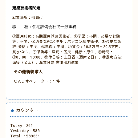
建築技術者関連
就業場所：那覇市
職 種：住宅設備会社で一般事務
①雇用形態：有期雇用派遣労働者、②学歴：不問、必要な経験
等：不問、④必要なPCスキル：パソコン基本操作、
⑤必要な免
許･資格：不問、
⑥年齢：不問、⑦賃金：20.5万円～20.5万円、
賞与:なし、⑧保険等：雇用・労災・健康・厚生、⑨時間：
①09:00～18:00、
⑩休日等：土日祝
（週休２日）、⑪選考方法:
面接（２
回）、産業分類:労働者派遣業
その他新着求人
ＣＡＤオペレーター：１件
カウンター
Today :
261
Yesterday :
589
Total :
1589661