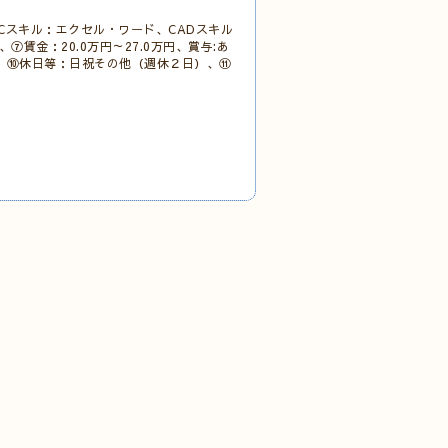
Cスキル：エクセル・ワード、CADスキル
、⑦賃金：20.0万円～27.0万円、賞与:あ
、
⑩休日等：日祝その他
（週休２日）、⑪