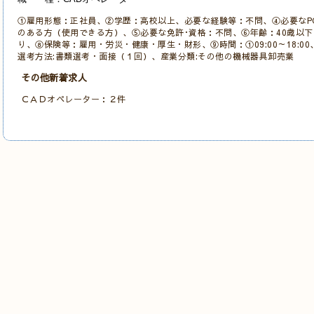
①雇用形態：正社員、②学歴：高校以上、必要な経験等：不問、④必要なP
のある方（使用できる方）、
⑤必要な免許･資格：不問、
⑥年齢：40歳以下
り、⑧保険等：雇用・労災・健康・厚生・財形、⑨時間：①09:00～18:00
選考方法:書類選考・
面接（１
回）、産業分類:その他の機械器具卸売業
その他新着求人
ＣＡＤオペレーター：２件