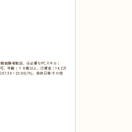
館経験者歓迎、④必要なPCスキル：
可、年齢：１８歳以上、⑦賃金：14.2万
30～23:00(7h)、⑩休日等:その他