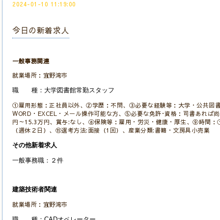
2024-01-10 11:19:00
今日の新着求人
一般事務関連
就業場所：宜野湾市
職 種：大学図書館常勤スタッフ
①雇用形態：正社員以外、②学歴：不問、③必要な経験等：大学・公共図書
WORD・EXCEL・メール操作可能な方、⑤必要な免許･資格：司書あれば尚
円～15.3万円、賞与:なし、⑧保険等：雇用・労災・健康・厚生、⑨時間：①07:
（週休２日）、⑪選考方法:面接（1回）、産業分類:書籍・文房具小売業
その他新着求人
一般事務職：２件
建築技術者関連
就業場所：宜野湾市
職 種：CADオペレーター