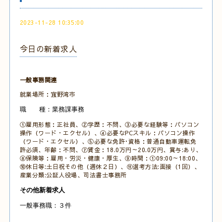
2023-11-28 10:35:00
今日の新着求人
一般事務関連
就業場所：宜野湾市
職 種：業務課事務
①雇用形態：正社員、②学歴：不問、③必要な経験等：パソコン
操作（ワード・エクセル）、④必要なPCスキル：パソコン操作
（ワード・エクセル）、⑤必要な免許･資格：普通自動車運転免
許必須、年齢：不問、⑦賃金：18.0万円～20.0万円、賞与:あり、
⑧保険等：雇用・労災・健康・厚生、⑨時間：①09:00～18:00、
⑩休日等:土日祝その他（週休２日）、⑪選考方法:面接（1回）、
産業分類:公証人役場、司法書士事務所
その他新着求人
一般事務職：３件