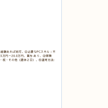
経験あれば尚可、④必要なPCスキル：不
万円～20.0万円、賞与:あり、⑧保険
・日・祝・その他（週休２日）、⑪選考方法: