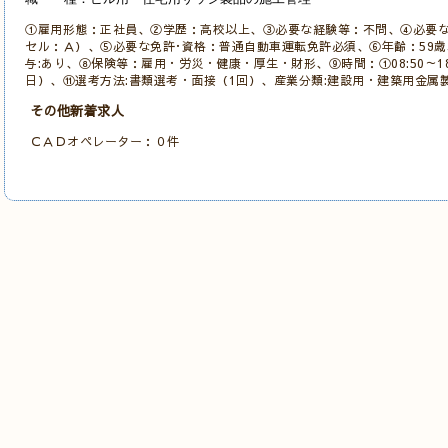
①雇用形態：正社員、②学歴：高校以上、③必要な経験等：不問、④必要な
セル：Ａ）、
⑤必要な免許･資格：普通自動車運転免許必須、
⑥年齢：59歳
与:あり、⑧保険等：雇用・労災・健康・厚生・財形、⑨時間：①08:50～18
日）、⑪選考方法:書類選考・
面接（1
回）、産業分類:建設用・建築用金属
その他新着求人
ＣＡＤオペレーター：０件