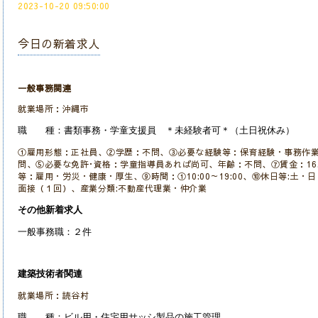
2023-10-20 09:50:00
今日の新着求人
一般事務関連
就業場所：沖縄市
職 種：書類事務・学童支援員 ＊未経験者可＊（土日祝休み）
①雇用形態：正社員、②学歴：不問、③必要な経験等：保育経験・事務作業
問、⑤必要な免許･資格：学童指導員あれば尚可、年齢：不問、⑦賃金：16.5
等：雇用・労災・健康・厚生、⑨時間：①10:00～19:00、⑩休日等:土
面接（１回）、産業分類:不動産代理業・仲介業
その他新着求人
一般事務職：２件
建築技術者関連
就業場所：読谷村
職 種：ビル用・住宅用サッシ製品の施工管理