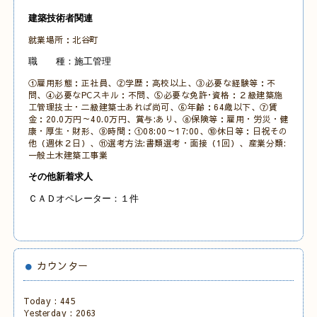
建築技術者関連
就業場所：北谷町
職 種：施工管理
①雇用形態：正社員、②学歴：高校以上、③必要な経験等：不
問、④必要なPCスキル：不問、
⑤必要な免許･資格：２級建築施
工管理技士・二級建築士あれば尚可、
⑥年齢：64歳以下、⑦賃
金：20.0万円～40.0万円、賞与:あり、⑧保険等：雇用・労災・健
康・厚生・財形、⑨時間：①08:00～17:00、
⑩休日等：日祝その
他
（週休２日）、⑪選考方法:書類選考・
面接（1
回）、産業分類:
一般土木建築工事業
その他新着求人
ＣＡＤオペレーター：１件
カウンター
Today :
445
Yesterday :
2063