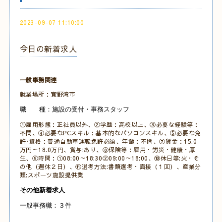
2023-09-07 11:10:00
今日の新着求人
一般事務関連
就業場所：宜野湾市
職 種：施設の受付・事務スタッフ
①雇用形態：正社員以外、②学歴：高校以上、③必要な経験等：
不問、④必要なPCスキル：基本的なパソコンスキル、⑤必要な免
許･資格：普通自動車運転免許必須、年齢：不問、⑦賃金：15.0
万円～18.0万円、賞与:あり、⑧保険等：雇用・労災・健康・厚
生、⑨時間：①08:00～18:30②09:00～18:00、⑩休日等:火・そ
の他（週休２日）、⑪選考方法:書類選考・面接（１回）、産業分
類:スポーツ施設提供業
その他新着求人
一般事務職：３件