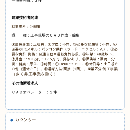
一般事務職：３件
建築技術者関連
就業場所：沖縄市
職 種：工事現場のＣＡＤ作成・編集
①雇用形態：正社員、②学歴：不問、③必要な経験等：不問、④
必要なPCスキル：パソコン操作（ワード・エクセル：Ａ）、
⑤必
要な免許･資格：普通自動車運転免許必須、
⑥年齢：40歳以下、
⑦賃金：19.0万円～37.5万円、賞与:あり、⑧保険等：雇用・労
災・健康・厚生、⑨時間：①08:00～17:00、
⑩休日等：土日祝そ
の他
（週休２日）、⑪選考方法:面接（1
回）、産業区分:管工事
業
（さく井工事業を除く）
その他新着求人
ＣＡＤオペレーター：１件
カウンター