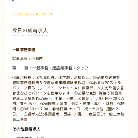
2023-04-27 09:42:00
今日の新着求人
一般事務関連
就業場所：沖縄市
職 種：一般事務・建設業事務スタッフ
①雇用形態：正社員以外、②学歴：高校以上、③必要な経験等：
経理事務経験者及び建設業事務経験者歓迎、④必要なPCスキル：
パソコン操作（ワード・エクセル：Ａ）伝票データ入力や請求書
管理などでパソコンを使用します、⑤必要な免許･資格：建設業
経理士２級あれば尚可、年齢：不問、⑦賃金：15.0万円～20.0万
円、賞与:あり、⑧保険等：雇用・労災・健康・厚生・財形、⑨時
間：①08:00～17:00、⑩休日等:土・日・祝・その他（週休２
日）、⑪選考方法:書類選考・面接（1回）、産業区分:一般土木建
築工事
業
その他新着求人