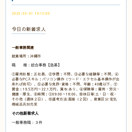
2023-03-01 10:12:00
今日の新着求人
一般事務関連
就業場所：沖縄市
職 種：総合事務【急募】
①雇用形態：正社員、②学歴：不問、③必要な経験等：不問、④
必要なPCスキル：パソコン操作（ワード・エクセル基本操作が出
来れば尚可）、⑤必要な免許･資格：不問、年齢：40歳以下、⑦
賃金：19.5万円～22.1万円、賞与:あり、⑧保険等：雇用・労災・
健康・厚生、⑨時間：①09:00～18:00、⑩休日等:土・日・祝・
その他（週休２日）、⑪選考方法:面接（２回）、産業区分:
電気
機械器具卸売業
その他新着求人
一般事務職：３件