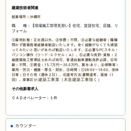
建築技術者関連
就業場所：沖縄市
職 種：【現場施工管理見習い】住宅、賃貸住宅、店舗、リ
フォーム
①雇用形態：正社員以外、②学歴：不問、③必要な経験等：職種
問わず建築現場経験者歓迎いたします。全く経験がなくても頑張
ってみたいと思いがあれば歓迎いたします、④必要なPCスキル：
パソコン操作（ワード･エクセル：Ａ）、
⑤必要な免許･資格：２
級建築施工管理技士あれば尚可、普通自動車運転免許必須、
⑥年
齢：不問、⑦賃金：15.7万円～20.0万円、賞与:あり、⑧保険等：
雇用・労災・健康・厚生・財形、⑨時間：①08:00～18:00、
⑩休
日等：日その他
（週休２日）、⑪選考方法:書類選考、面接（1
回）、産業区分:
建築工事業（木造建築工事除く）
その他新着求人
ＣＡＤオペレーター：１件
カウンター