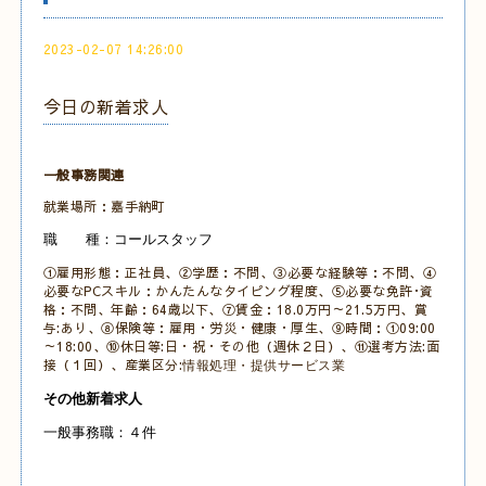
2023-02-07 14:26:00
今日の新着求人
一般事務関連
就業場所：嘉手納町
職 種：コールスタッフ
①雇用形態：正社員、②学歴：不問、③必要な経験等：不問、④
必要なPCスキル：かんたんなタイピング程度、⑤必要な免許･資
格：不問、年齢：64歳以下、⑦賃金：18.0万円～21.5万円、賞
与:あり、⑧保険等：雇用・労災・健康・厚生、⑨時間：①09:00
～18:00、⑩休日等:日・祝・その他（週休２日）、⑪選考方法:面
接（１回）、産業区分:
情報処理・提供サービス業
その他新着求人
一般事務職：４件