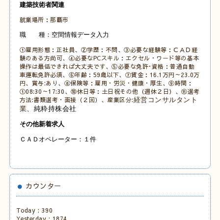
建築技術者関連
就業場所：那覇市
職 種：空間情報データ入力
①雇用形態：正社員、②学歴：不問、③必要な経験等：ＣＡＤ経
験のある方尚可、④必要なPCスキル：エクセル・ワード等の基本
操作は最低できれば大丈夫です
、
⑤必要な免許･資格：普通自動
車運転免許必須、
⑥年齢：59歳以下、⑦賃金：16.1万円～23.0万
円、賞与:あり、⑧保険等：雇用・労災・健康・厚生、⑨時間：
①08:30～17:30、
⑩休日等：土日祝その他
（週休２日）、⑪選考
方法:書類選考・面接（２回）、産業区分:
経営コンサルタント
業、
純粋持株会社
その他新着求人
ＣＡＤオペレーター：１件
カウンター
Today :
390
Yesterday :
1874