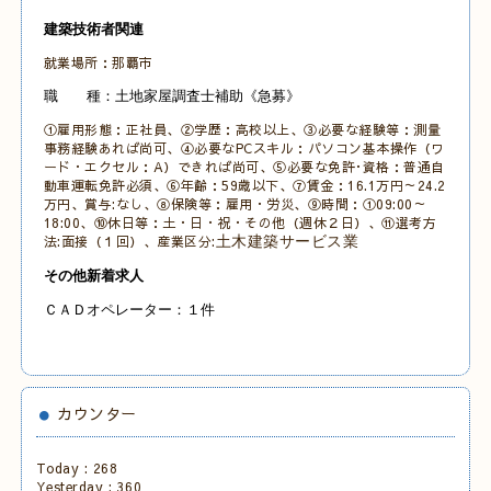
建築技術者関連
就業場所：那覇市
職 種：土地家屋調査士補助《急募》
①雇用形態：正社員、②学歴：高校以上、③必要な経験等：測量
事務経験あれば尚可、④必要なPCスキル：パソコン基本操作（ワ
ード・エクセル：A）できれば尚可
、
⑤必要な免許･資格：普通自
動車運転免許必須、
⑥年齢：59歳以下、⑦賃金：16.1万円～24.2
万円、賞与:なし、⑧保険等：雇用・労災、⑨時間：①09:00～
18:00
、⑩休日等：土・日・祝・その他
（週休２日）、⑪選考方
法:面接（１回）、産業区分:
土木建築サービス業
その他新着求人
ＣＡＤオペレーター：１件
カウンター
Today :
268
Yesterday :
360