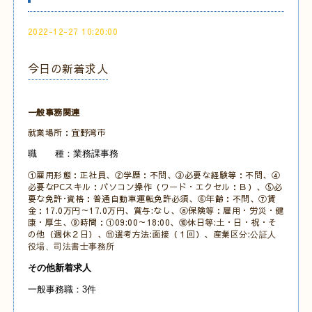
2022-12-27 10:20:00
今日の新着求人
一般事務関連
就業場所：宜野湾市
職 種：業務課事務
①雇用形態：正社員、②学歴：不問、③必要な経験等：不問、④
必要なPCスキル：パソコン操作（ワード・エクセル：Ｂ）、⑤必
要な免許･資格：普通自動車運転免許必須、⑥年齢：不問、⑦賃
金：17.0万円～17.0万円、賞与:なし、⑧保険等：雇用・労災・健
康・厚生、⑨時間：①09:00～18:00、⑩休日等:土・日・祝・そ
の他（週休２日）、⑪選考方法:面接（１回）、産業区分:
公証人
役場、司法書士事務所
その他新着求人
一般事務職：3件