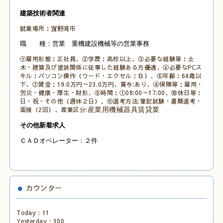
建築技術者関連
就業場所：宜野湾市
職 種：営業 重機建設機械等の営業事務
①雇用形態：正社員、②学歴：高校以上、③必要な経験等：土
木・建築及び塗装関係に従事した経験ある方優遇、④必要なPCス
キル：パソコン操作（ワード・エクセル：Ｂ）
、⑥年齢：64歳以
下、⑦賃金：19.0万円～23.0万円、賞与:あり、⑧保険等：雇用・
労災・健康・厚生・財形、⑨時間：①08:00～17:00
、⑩休日等：
日・祝・その他
（週休２日）、⑪選考方法:筆記試験・書類選考・
面接（2回）、産業区分:
産業用機械器具賃貸業
その他新着求人
ＣＡＤオペレーター：２件
カウンター
Today :
11
Yesterday :
300