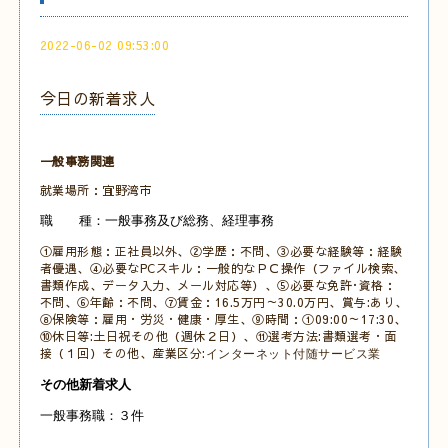
2022-06-02 09:53:00
今日の新着求人
一般事務関連
就業場所：宜野湾市
職 種：一般事務及び総務、経理事務
①雇用形態：正社員以外、②学歴：不問、③必要な経験等：経験
者優遇、④必要なPCスキル：一般的なＰＣ操作（ファイル検索、
書類作成、データ入力、メール対応等）、⑤必要な免許･資格：
不問、⑥年齢：不問、⑦賃金：16.5万円～30.0万円、賞与:あり、
⑧保険等：雇用・労災・健康・厚生、⑨時間：①09:00～17:30、
⑩休日等:土日祝その他（週休２日）、⑪選考方法:書類選考・面
接（１回）その他、産業区分:
インターネット付随サービス業
その他新着求人
一般事務職：３件