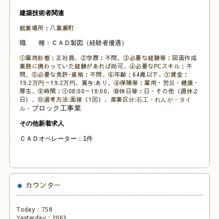
建築技術者関連
就業場所：八重瀬町
職 種：ＣＡＤ製図（経験者優遇）
①雇用形態：正社員、②学歴：不問、③必要な経験等：図面作成
業務に携わっていた経験があれば尚可、④必要なPCスキル：不
問、
⑤必要な免許･資格：不問、⑥年齢：64歳以下、⑦賃金：
19.2万円～19.2万円、賞与:あり、⑧保険等：雇用・労災・健康・
厚生、⑨時間：①08:00～18:00
、⑩休日等：日・その他
（週休２
日）、⑪選考方法:面接（1回）、産業区分:
石工・れんが・タイ
ブロック工事業
ル・
その他新着求人
ＣＡＤオペレーター：1件
カウンター
Today :
758
Yesterday :
2063