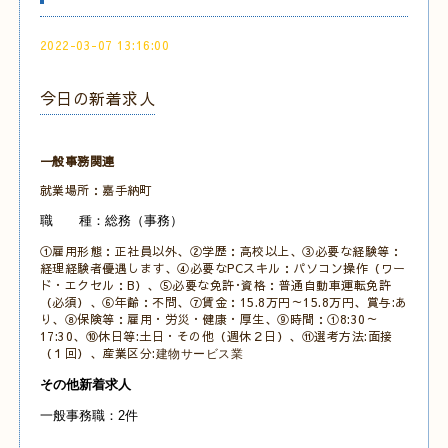
2022-03-07 13:16:00
今日の新着求人
一般事務関連
就業場所：嘉手納町
職 種：総務（事務）
①雇用形態：正社員以外、②学歴：高校以上、③必要な経験等：
経理経験者優遇します、④必要なPCスキル：パソコン操作（ワー
ド・エクセル：B）、⑤必要な免許･資格：普通自動車運転免許
（必須）、⑥年齢：不問、⑦賃金：15.8万円～15.8万円、賞与:あ
り、⑧保険等：雇用・労災・健康・厚生、⑨時間：①8:30～
17:30、⑩休日等:土日・その他（週休２日）、⑪選考方法:面接
（１回）、産業区分:
建物サービス業
その他新着求人
一般事務職：2件