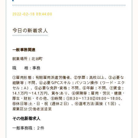
2022-02-18 09:44:00
今日の新着求人
一般事務関連
就業場所：北谷町
職 種：事務
①雇用形態：有期雇用派遣労働者、②学歴：高校以上、③必要な
経験等：不問、④必要なPCスキル：パソコン操作（ワード・エク
セル：A）、⑤必要な免許･資格：不問、⑥年齢：不問、⑦賃金：
14.1万円～14.1万円、賞与:あり、⑧保険等：雇用・労災・健康・
厚生・財形・その他、⑨時間：①8:30～17:30②09:00～18:00、
⑩休日等:土・日・祝（週休２日）、⑪選考方法:面接（１回）、
産業区分:
労働者派遣業
その他新着求人
一般事務職：２件