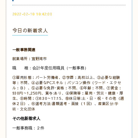
2022-02-10 10:42:00
今日の新着求人
一般事務関連
就業場所：宜野湾市
職 種：会計年度任用職員（一般事務）
①雇用形態：パート労働者、②学歴：高校以上、③必要な経験
等：不問、④必要なPCスキル：パソコン操作（ワード・エクセ
ル：Ｂ）、⑤必要な免許･資格：不問、⑥年齢：不問、⑦賃金：
930円～1,250円、賞与:あり、⑧保険等：雇用・労災・健康・厚
生、⑨時間：①8:30～17:15、⑩休日等:土・日・祝・その他（週
休２日）、⑪選考方法:書類選考・面接（１回）、産業区分:
学
術・文化団体
その他新着求人
一般事務職：２件