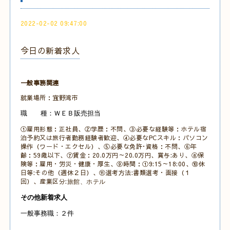
2022-02-02 09:47:00
今日の新着求人
一般事務関連
就業場所：宜野湾市
職 種：ＷＥＢ販売担当
①雇用形態：正社員、②学歴：不問、③必要な経験等：ホテル宿
泊予約又は旅行者勤務経験者歓迎、④必要なPCスキル：パソコン
操作（ワード・エクセル）、⑤必要な免許･資格：不問、⑥年
齢：59歳以下、⑦賃金：20.0万円～20.0万円、賞与:あり、⑧保
険等：雇用・労災・健康・厚生、⑨時間：①9:15～18:00、⑩休
日等:その他（週休２日）、⑪選考方法:書類選考・面接（１
回）、産業区分:
旅館、ホテル
その他新着求人
一般事務職：２件