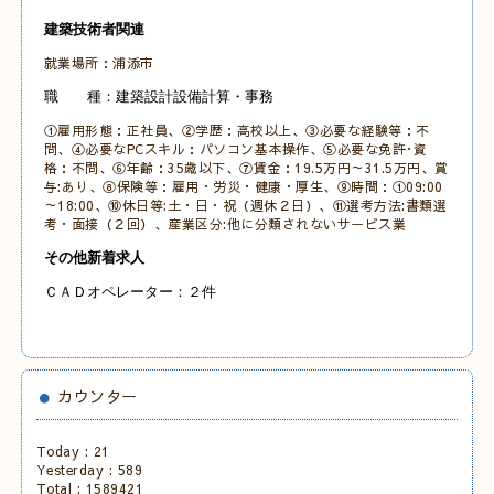
建築技術者関連
就業場所：浦添市
職 種：建築設計設備計算・事務
①雇用形態：正社員、②学歴：高校以上、③必要な経験等：不
問、④必要なPCスキル：パソコン基本操作
、⑤必要な免許･資
格：不問、⑥年齢：35歳以下、⑦賃金：19.5万円～31.5万円、賞
与:あり、⑧保険等：雇用・労災・健康・厚生、⑨時間：①09:00
～18:00、⑩休日等:土・日・祝
（週休２日）、⑪選考方法:書類選
考・面接（２回）、産業区分:他に分類されないサービス業
その他新着求人
ＣＡＤオペレーター：２件
カウンター
Today :
21
Yesterday :
589
Total :
1589421