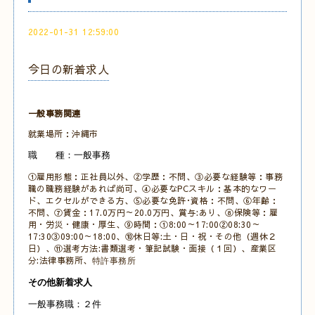
2022-01-31 12:59:00
今日の新着求人
一般事務関連
就業場所：沖縄市
職 種：一般事務
①雇用形態：正社員以外、②学歴：不問、③必要な経験等：事務
職の職務経験があれば尚可、④必要なPCスキル：基本的なワー
ド、エクセルができる方、⑤必要な免許･資格：不問、⑥年齢：
不問、⑦賃金：17.0万円～20.0万円、賞与:あり、⑧保険等：雇
用・労災・健康・厚生、⑨時間：①8:00～17:00②08:30～
17:30③09:00～18:00、⑩休日等:土・日・祝・その他（週休２
日）、⑪選考方法:書類選考・筆記試験・面接（１回）、産業区
分:法律事務所、
特許事務所
その他新着求人
一般事務職：２件