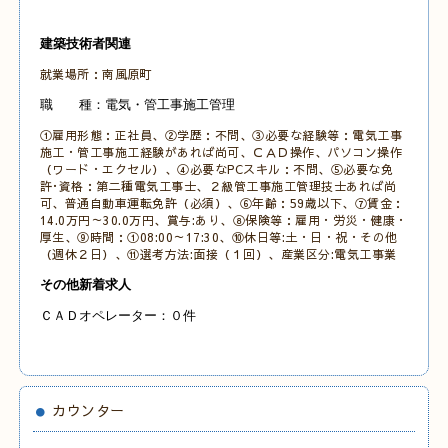
建築技術者関連
就業場所：南風原町
職 種：電気・管工事施工管理
①雇用形態：正社員、②学歴：不問、③必要な経験等：電気工事
施工・管工事施工経験があれば尚可、ＣＡＤ操作、パソコン操作
（ワード・エクセル）、④必要なPCスキル：不問
、⑤必要な免
許･資格：第二種電気工事士、２級管工事施工管理技士あれば尚
可、普通自動車運転免許（必須）、⑥年齢：59歳以下、⑦賃金：
14.0万円～30.0万円、賞与:あり、⑧保険等：雇用・労災・健康・
厚生、⑨時間：①08:00～17:30、⑩休日等:土・日・祝・その他
（週休２日）、⑪選考方法:面接（１回）、産業区分:電気工事業
その他新着求人
ＣＡＤオペレーター：０件
カウンター