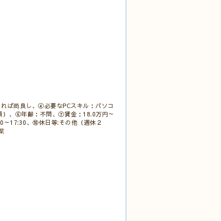
れば尚良し、④必要なPCスキル：パソコ
）、⑥年齢：不問、⑦賃金：18.0万円～
0～17:30、⑩休日等:その他（週休２
業