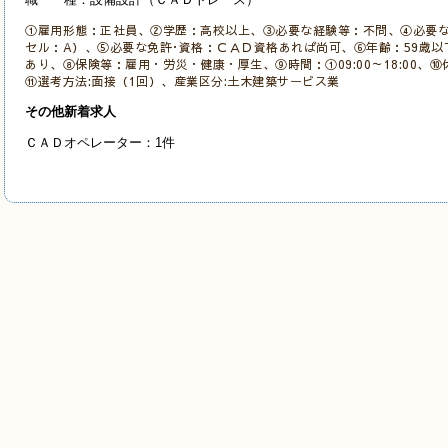
①雇用形態：正社員、②学歴：高校以上、③必要な経験等：不問、④必要な
セル：A）、⑤必要な免許･資格：ＣＡＤ資格あれば尚可、⑥年齢：59歳以下、
あり、⑧保険等：雇用・労災・健康・厚生、⑨時間：①09:00～18:00、
⑪選考方法:面接（1回）、産業区分:土木建築サービス業
その他新着求人
ＣＡＤオペレーター：1件