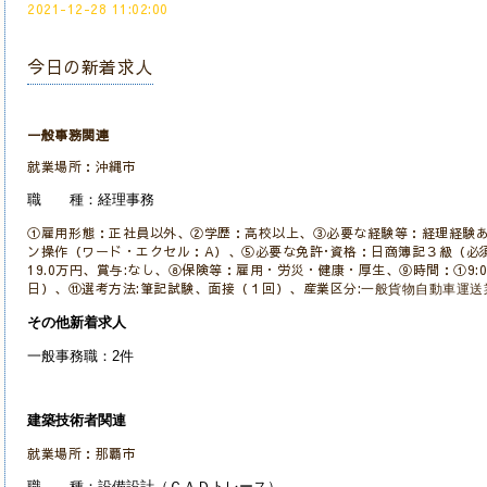
2021-12-28 11:02:00
今日の新着求人
一般事務関連
就業場所：沖縄市
職 種：経理事務
①雇用形態：正社員以外、②学歴：高校以上、③必要な経験等：経理経験あ
ン操作（ワード・エクセル：A）、⑤必要な免許･資格：日商簿記３級（必須
19.0万円、賞与:なし、⑧保険等：雇用・労災・健康・厚生、⑨時間：①9:0
日）、⑪選考方法:筆記試験、面接（１回）、産業区分:
一般貨物自動車運送
その他新着求人
一般事務職：2件
建築技術者関連
就業場所：那覇市
職 種：設備設計（ＣＡＤトレース）