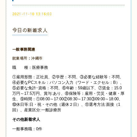
2021-11-10 13:16:00
今日の新着求人
一般事務関連
就業場所：沖縄市
職 種：医療事務
①雇用形態：正社員、②学歴：不問、③必要な経験等：不問、
④必要なPCスキル：パソコン入力（ワード・エクセル：B）、
⑤必要な免許･資格：不問、⑥年齢：59歳以下、⑦賃金：15.0
万円～17.5万円、賞与:あり、⑧保険等：雇用・労災・健康・厚
生、⑨時間：①08:00～17:00②08:30～17:30③09:00～18:00、
⑩休日等:日・祝・その他（週休２日）、⑪選考方法:面接（1
回）、産業区分:一般診療所
その他新着求人
一般事務職：0件