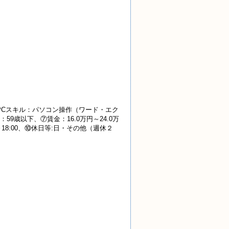
PCスキル：パソコン操作（ワード・エク
歳以下、⑦賃金：16.0万円～24.0万
18:00、⑩休日等:日・その他（週休２