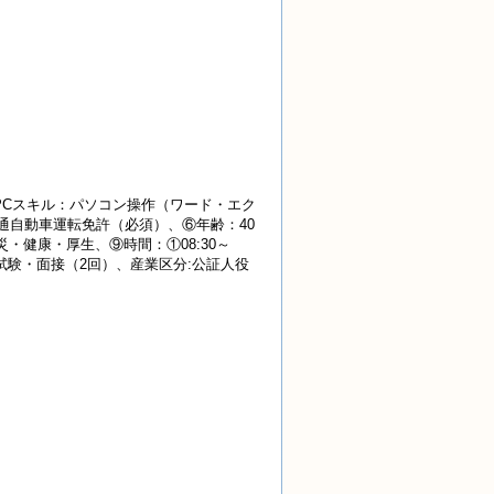
PCスキル：パソコン操作（ワード・エク
通自動車運転免許（必須）、⑥年齢：40
災・健康・厚生、⑨時間：①08:30～
記試験・面接（2回）、産業
区分:公証人役
）