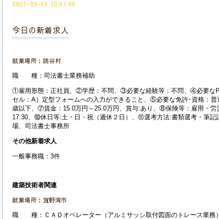
2021-09-03 10:07:00
今日の新着求人
就業場所：読谷村
職 種：司法書士業務補助
①雇用形態：正社員、②学歴：不問、③必要な経験等：不問、④必要な
セル：A）定型フォームへの入力ができること、⑤必要な免許･資格：普
歳以下、⑦賃金：15.0万円～25.0万円、賞与:あり、⑧保険等：雇用・労
17:30、⑩休日等:土・日・祝（週休２日）、⑪選考方法:書類選考・筆
場、司法書士事務所
その他新着求人
一般事務職：3件
建築技術者関連
就業場所：宜野湾市
職 種：ＣＡＤオペレーター（アルミサッシ取付図面のトレース業務