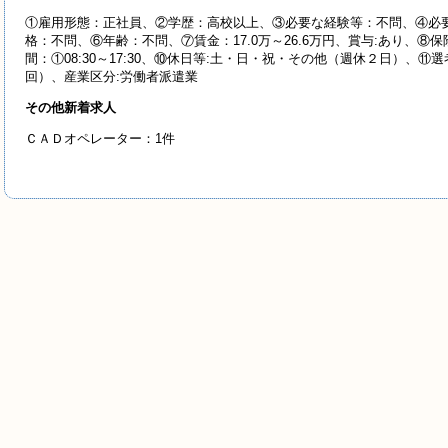
①雇用形態：正社員、②学歴：高校以上、③必要な経験等：不問、④必要
格：不問、⑥年齢：不問、⑦賃金：17.0万～26.6万円、賞与:あり、
間：①08:30～17:30、⑩休日等:土・日・祝・その他（週休２日）、⑪
回）、産業
区分:労働者派遣業
その他新着求人
ＣＡＤオペレーター：1件