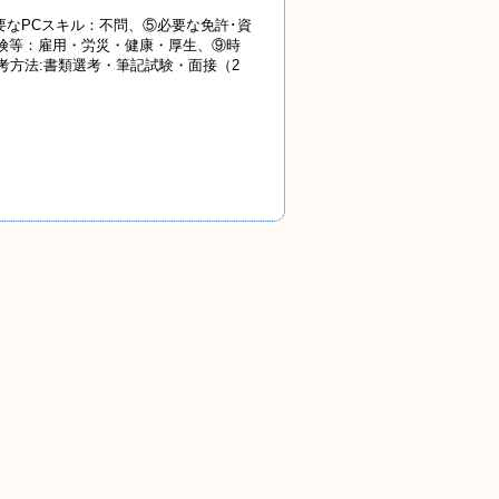
なPCスキル：不問、⑤必要な免許･資
⑧保険等：雇用・労災・健康・厚生、⑨時
選考方法:書類選考・筆記試験・面接（2