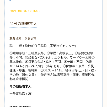
2021-08-06 10:16:00
今日の新着求人
就業場所：うるま市
職 種：臨時的任用職員（工業技術センター）
①雇用形態：正社員以外、②学歴：高校以上、③必要な経験
等：不問、④必要なPCスキル：エクセル、ワードや一太郎の
基本操作、⑤必要な免許･資格：不問、⑥年齢：不問、⑦賃
金：14.6万円～24.7万円、賞与:あり、⑧保険等：雇用・公災・
健康・厚生、⑨時間：①08:30～17:15、⑩休日等:土・日・祝・
その他（週休２日）、⑪選考方法:書類選考・面接、産業
区分:
都道府県機関
その他新着求人
一般事務職：2件