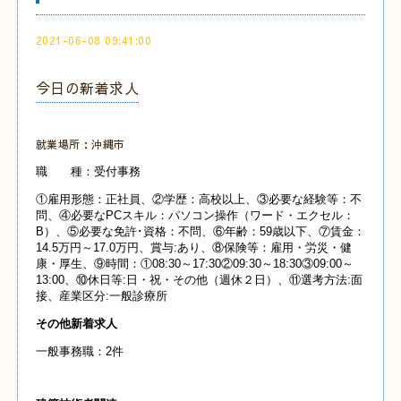
2021-06-08 09:41:00
今日の新着求人
就業場所：沖縄市
職 種：受付事務
①雇用形態：正社員、②学歴：高校以上、③必要な経験等：不
問、④必要なPCスキル：パソコン操作（ワード・エクセル：
B）、⑤必要な免許･資格：不問、⑥年齢：59歳以下、⑦賃金：
14.5万円～17.0万円、賞与:あり、⑧保険等：雇用・労災・健
康・厚生、⑨時間：①08:30～17:30②09:30～18:30③09:00～
13:00、⑩休日等:日・祝・その他（週休２日）、⑪選考方法:面
接、産業
区分:一般診療所
その他新着求人
一般事務職：2件