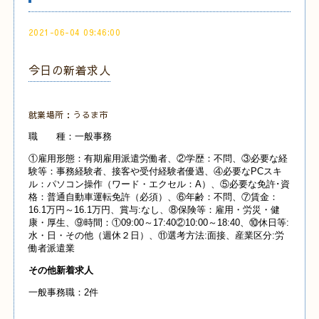
2021-06-04 09:46:00
今日の新着求人
就業場所：うるま市
職 種：一般事務
①雇用形態：有期雇用派遣労働者、②学歴：不問、③必要な経
験等：事務経験者、接客や受付経験者優遇、④必要なPCスキ
ル：パソコン操作（ワード・エクセル：A）、⑤必要な免許･資
格：普通自動車運転免許（必須）、⑥年齢：不問、⑦賃金：
16.1万円～16.1万円、賞与:なし、⑧保険等：雇用・労災・健
康・厚生、⑨時間：①09:00～17:40②10:00～18:40、⑩休日等:
水・日・その他（週休２日）、⑪選考方法:面接、産業
区分:労
働者派遣業
その他新着求人
一般事務職：2件