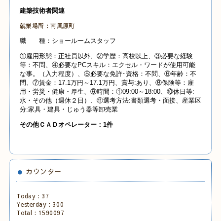
建築技術者関連
就業場所：南風原町
職 種：ショールームスタッフ
①雇用形態：正社員以外、②学歴：高校以上、③必要な経験
等：不問、④必要なPCスキル：エクセル・ワードが使用可能
な事。（入力程度）、⑤必要な免許･資格：不問、⑥年齢：不
問、⑦賃金：17.1万円～17.1万円、賞与:あり、⑧保険等：雇
用・労災・健康・厚生、⑨時間：①09:00～18:00、⑩休日等:
水・その他（週休２日）、⑪選考方法:書類選考・面接、産業
区
分:家具・建具・じゅう器等卸売業
その他Ｃ
ＡＤオペレーター：1
件
カウンター
Today :
37
Yesterday :
300
Total :
1590097