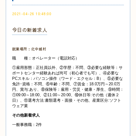
2021-04-26 10:48:00
今日の新着求人
就業場所：北中城村
職 種：オペレーター（電話対応）
①雇用形態：正社員以外、②学歴：不問、③必要な経験等：サ
ポートセンター経験あれば尚可（初心者でも可）、④必要な
PCスキル：パソコン操作（ワード・エクセル：B）、⑤必要な
免許･資格：不問、⑥年齢：不問、⑦賃金：18.0万円～20.0万
円、賞与:あり、⑧保険等：雇用・労災・健康・厚生、⑨時間：
①09:00～18:00、②11:00～20:00、⑩休日等:その他（週休２
日）、⑪選考方法:書類選考・面接・その他、産業
区分:ソフト
ウェア業
その他新着求人
一般事務職：2件