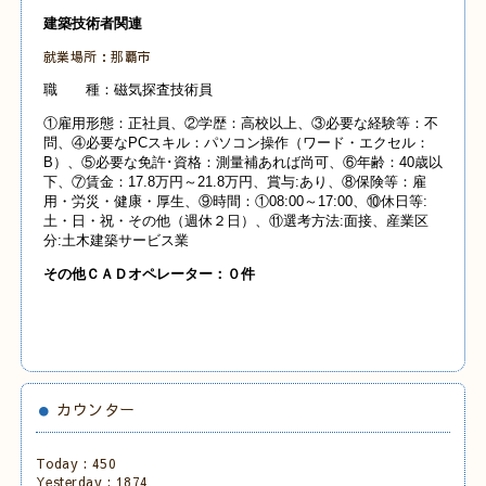
建築技術者関連
就業場所：那覇市
職 種：磁気探査技術員
①雇用形態：正社員、②学歴：高校以上、③必要な経験等：不
問、④必要なPCスキル：パソコン操作（ワード・エクセル：
B）、⑤必要な免許･資格：測量補あれば尚可、⑥年齢：40歳以
下、⑦賃金：17.8万円～21.8万円、賞与:あり、⑧保険等：雇
用・労災・健康・厚生、⑨時間：①08:00～17:00、⑩休日等:
土・日・祝・その他（週休２日）、⑪選考方法:面接、産業
区
分:土木建築サービス業
その他Ｃ
ＡＤオペレーター：０
件
カウンター
Today :
450
Yesterday :
1874