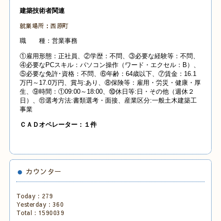
建築技術者関連
就業場所：西原町
職 種：営業事務
①雇用形態：正社員、②学歴：不問、③必要な経験等：不問、
④必要なPCスキル：パソコン操作（ワード・エクセル：B）、
⑤必要な免許･資格：不問、⑥年齢：64歳以下、⑦賃金：16.1
万円～17.0万円、賞与:あり、⑧保険等：雇用・労災・健康・厚
生、⑨時間：①09:00～18:00、⑩休日等:日・その他（週休２
日）、⑪選考方法:書類選考・面接、産業
区分:一般土木建築工
事業
Ｃ
ＡＤオペレーター：１
件
カウンター
Today :
279
Yesterday :
360
Total :
1590039