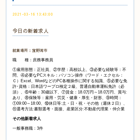
2021-03-16 13:43:00
今日の新着求人
就業場所：宜野湾市
職 種：庶務事務員
①雇用形態：正社員、②学歴：高校以上、③必要な経験等：不
問、④必要なPCスキル：パソコン操作（ワード・エクセル：
Ｃ）Excel、WordなどのPC各種操作に関する知識、⑤必要な免
許･資格：日本語ワープロ検定２級、普通自動車運転免許（必
須）、⑥年齢：30歳以下、⑦賃金：18.0万円～18.0万円、賞与:
あり、⑧保険等：雇用・労災・健康・厚生・財形、⑨時間：
①09:00～18:00、⑩休日等:土・日・祝・その他（週休２日）、
⑪選考方法:書類選考・面接、産業
区分:不動産代理業・仲介業
その他新着求人
一般事務職：3件