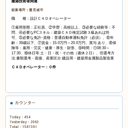
建築技術者関連
就業場所：豊見城市
職 種：設計ＣＡＤオペレーター
①雇用形態：正社員、②学歴：高校以上、③必要な経験等：不
問、④必要なPCスキル：建築ＣＡＤ検定試験３級あれば尚
可、⑤必要な免許･資格：普通自動車運転免許（必須）、⑥年
齢：39歳以下、⑦賃金：15.0万円～20.0万円、賞与:あり、⑧保
険等：雇用・労災・健康・厚生・財形、⑨時間：①08:30～
17:30、⑩休日等:土・日・祝・その他（週休２日）、⑪選考方
法:書類選考・面接、産業
区分:建設用・建築用金属製品製造業
Ｃ
ＡＤオペレーター：０
件
カウンター
Today :
454
Yesterday :
2063
Total :
1587391