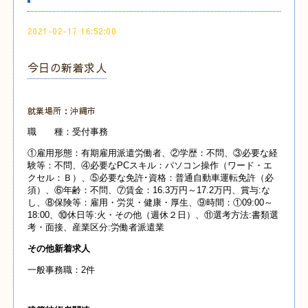
2021-02-17 16:52:00
今日の新着求人
就業場所：沖縄市
職 種：受付事務
①雇用形態：有期雇用派遣労働者、②学歴：不問、③必要な経
験等：不問、④必要なPCスキル：パソコン操作（ワード・エ
クセル：Ｂ）、⑤必要な免許･資格：普通自動車運転免許（必
須）、⑥年齢：不問、⑦賃金：16.3万円～17.2万円、賞与:な
し、⑧保険等：雇用・労災・健康・厚生、⑨時間：①09:00～
18:00、⑩休日等:火・その他（週休２日）、⑪選考方法:書類選
考・面接、産業
区分:労働者派遣業
その他新着求人
一般事務職：2件