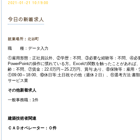
2021-01-21 10:19:00
今日の新着求人
就業場所：北谷町
職 種：データ入力
①雇用形態：正社員以外、②学歴：不問、③必要な経験等：不問、④必要なP
PowerPointの操作に慣れている方。Excelの関数を触ったことがあ
齢：不問、⑦賃金：22.0万円～25.2万円、賞与:あり、⑧保険等：雇
①09:00～18:00、⑩休日等:土日祝その他（週休２日）、⑪選考方法:
サービス業
その他新着求人
一般事務職：1件
建築技術者関連
Ｃ
ＡＤオペレーター：０
件