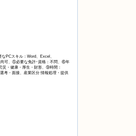
Cスキル：Word、Excel、
れば、尚可、⑤必要な免許･資格：不問、⑥年
用・労災・健康・厚生・財形、⑨時間：
書類選考・面接、産業
区分:情報処理・提供