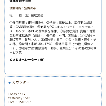
建築技術者関連
就業場所：宜野湾市
職 種：設計補助業務
①雇用形態：正社員以外、②学歴：高校以上、③必要な経験
等：CAD業務経験、④必要なPCスキル：ワード・エクセル・
メールソフト等PCの基本的な操作、⑤必要な免許･資格：普通
自動車運転免許（必須）、⑥年齢：不問、⑦賃金：17.6万円～
20.0万円、賞与:あり、⑧保険等：雇用・労災・健康・厚生・そ
の他、⑨時間：①08:30～17:30、⑩休日等:日その他（週休２
日）、⑪選考方法:書類選考・面接、産業
区分：その他の技術サ
ービス業
Ｃ
ＡＤオペレーター：0
件
カウンター
Today :
137
Yesterday :
589
Total :
1589537