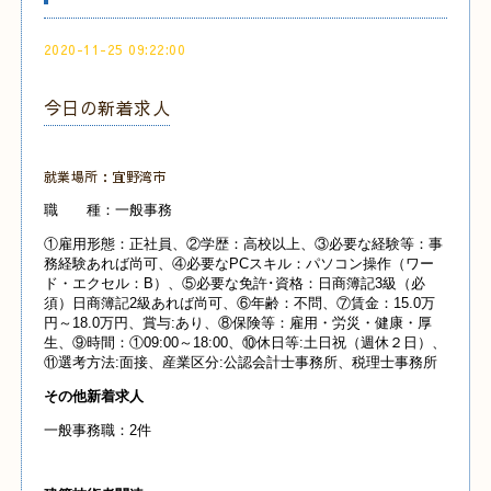
2020-11-25 09:22:00
今日の新着求人
就業場所：宜野湾市
職 種：一般事務
①雇用形態：正社員、②学歴：高校以上、③必要な経験等：事
務経験あれば尚可、④必要なPCスキル：パソコン操作（ワー
ド・エクセル：B）、⑤必要な免許･資格：日商簿記3級（必
須）日商簿記2級あれば尚可、⑥年齢：不問、⑦賃金：15.0万
円～18.0万円、賞与:あり、⑧保険等：雇用・労災・健康・厚
生、⑨時間：①09:00～18:00、⑩休日等:土日祝（週休２日）、
⑪選考方法:面接、産業
区分:公認会計士事務所、税理士事務所
その他新着求人
一般事務職：2件