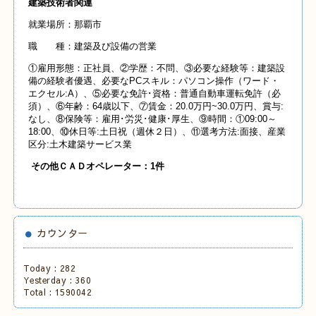
建築技術者関連
就業場所：那覇市
職 種：建築及び設備の営業
①雇用形態：正社員、②学歴：不問、③必要な経験等：建築設
備の経験者優遇、必要なPCスキル：パソコン操作（ワード・
エクセル:A）、⑤必要な免許･資格：普通自動車運転免許（必
須）、⑥年齢：64歳以下、⑦賃金：20.0万円~30.0万円、賞与:
なし、⑧保険等：雇用･労災･健康･厚生、⑨時間：①09:00～
18:00、⑩休日等:土日祝（週休２日）、⑪選考方法:面接、産業
区分:土木建築サービス業
その他Ｃ
ＡＤオペレーター：1
件
カウンター
Today :
282
Yesterday :
360
Total :
1590042