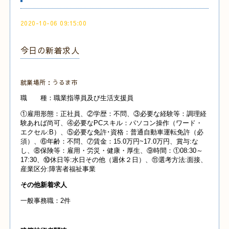
2020-10-06 09:15:00
今日の新着求人
就業場所：うるま市
職 種：職業指導員及び生活支援員
①雇用形態：正社員、②学歴：不問、③必要な経験等：調理経
験あれば尚可、④必要なPCスキル：パソコン操作（ワード・
エクセル:B）、⑤必要な免許･資格：普通自動車運転免許（必
須）、⑥年齢：不問、⑦賃金：15.0万円~17.0万円、賞与:な
し、⑧保険等：雇用・労災・健康・厚生、⑨時間：①08:30～
17:30、⑩休日等:水日その他（週休２日）、⑪選考方法:面接、
産業
区分:障害者福祉事業
その他新着求人
一般事務職：2件