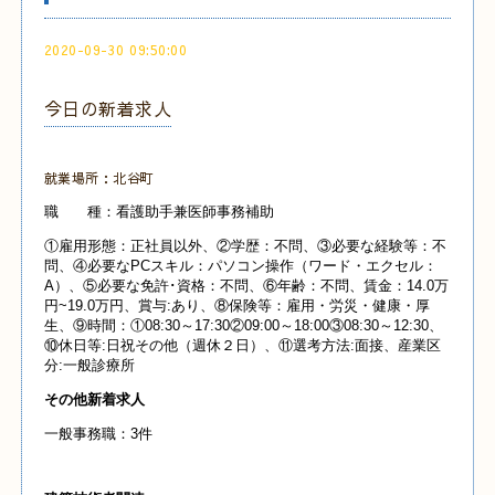
2020-09-30 09:50:00
今日の新着求人
就業場所：北谷町
職 種：看護助手兼医師事務補助
①雇用形態：正社員以外、②学歴：不問、③必要な経験等：不
問、④必要なPCスキル：パソコン操作（ワード・エクセル：
A）、⑤必要な免許･資格：不問、⑥年齢：不問、賃金：14.0万
円~19.0万円、賞与:あり、⑧保険等：雇用・労災・健康・厚
生、⑨時間：①08:30～17:30②09:00～18:00③08:30～12:30、
⑩休日等:日祝その他（週休２日）、⑪選考方法:面接、産業
区
分:一般診療所
その他新着求人
一般事務職：3件