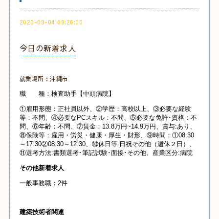
2020-09-04 09:26:00
今日の新着求人
就業場所：沖縄市
職 種：検査助手【中頭病院】
①雇用形態：正社員以外、②学歴：高校以上、③必要な経験
等：不問、④必要なPCスキル：不問、⑤必要な免許･資格：不
問、⑥年齢：不問、⑦賃金：13.8万円~14.9万円、賞与:あり、
⑧保険等：雇用・労災・健康・厚生・財形、⑨時間：①08:30
～17:30②08:30～12:30、⑩休日等:日祝その他（週休２日）、
⑪選考方法:書類選考･筆記試験･面接･その他、産業
区分:病院
その他新着求人
一般事務職：2件
建築技術者関連