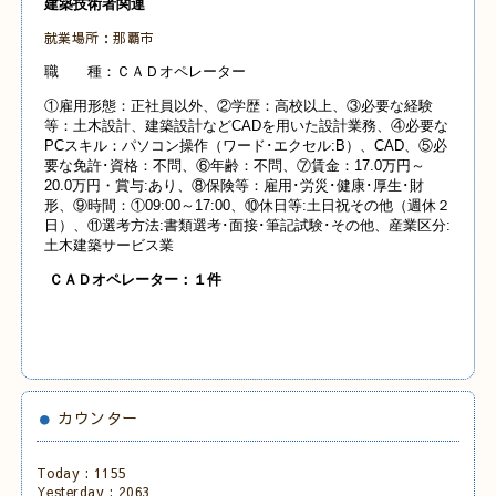
建築技術者関連
就業場所：那覇市
職 種：ＣＡＤオペレーター
①雇用形態：正社員以外、②学歴：高校以上、③必要な経験
等：土木設計、建築設計などCADを用いた設計業務、④必要な
PCスキル：パソコン操作（ワード･エクセル:B）、CAD、⑤必
要な免許･資格：不問、⑥年齢：不問、⑦賃金：17.0万円～
20.0万円・賞与:あり、⑧保険等：雇用･労災･健康･厚生･財
形、⑨時間：①09:00～17:00、⑩休日等:土日祝その他（週休２
日）、⑪選考方法:書類選考･面接･筆記試験･その他、産業
区分:
土木建築サービス業
ＣＡＤオペレーター：１件
カウンター
Today :
1155
Yesterday :
2063