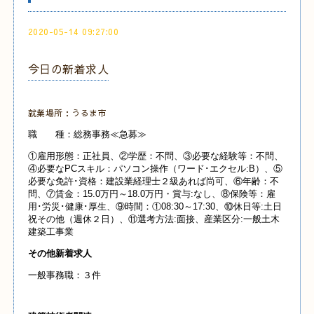
2020-05-14 09:27:00
今日の新着求人
就業場所：うるま市
職 種：総務事務≪急募≫
①雇用形態：正社員、②学歴：不問、③必要な経験等：不問、
④必要なPCスキル：パソコン操作（ワード･エクセル:B）、⑤
必要な免許･資格：建設業経理士２級あれば尚可、⑥年齢：不
問、⑦賃金：15.0万円～18.0万円・賞与:なし、⑧保険等：雇
用･労災･健康･厚生、⑨時間：①08:30～17:30、⑩休日等:土日
祝その他（週休２日）、⑪選考方法:面接、産業
区分:一般土木
建築工事業
その他新着求人
一般事務職：３件